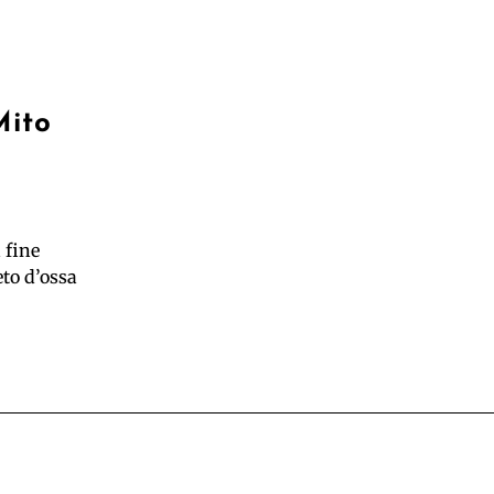
Mito
 fine
eto d’ossa