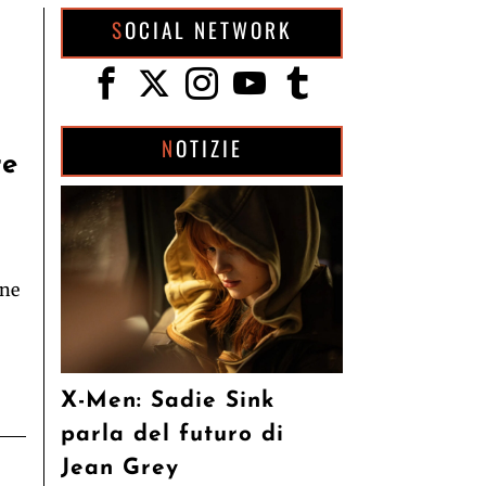
SOCIAL NETWORK
NOTIZIE
re
one
X-Men: Sadie Sink
parla del futuro di
Jean Grey