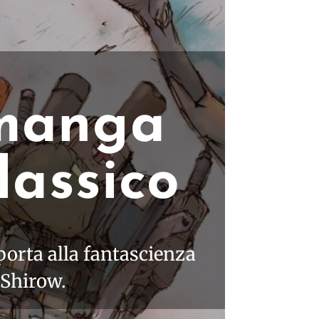
 manga
lassico
orta alla fantascienza
 Shirow.