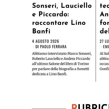
Sonseri, Lauciello
te
e Piccardo:
An
raccontare Lino
fo
Banfi
de
4 AGOSTO 2026
27 L
DI
PAOLO FERRARA
EMI
Abbiamo intervistato Marco Sonseri,
Al Sa
Roberto Lauciello e Andrea Piccardo
abbia
all’ultimo Salone del libro di Torino
occas
per parlare della biografia a fumetti
Gonfia
dedicata a Lino Banfi.
R
UBRI