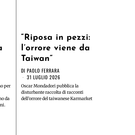
“Riposa in pezzi:
a
l’orrore viene da
Taiwan”
DI
PAOLO FERRARA
31 LUGLIO 2026
no per
Oscar Mondadori pubblica la
disturbante raccolta di racconti
no da
dell’orrore del taiwanese Karmarket
ni.