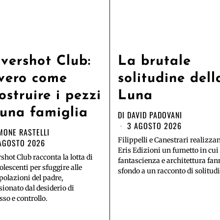
vershot Club:
La brutale
vero come
solitudine dell
costruire i pezzi
Luna
 una famiglia
DI
DAVID PADOVANI
3 AGOSTO 2026
MONE RASTELLI
Filippelli e Canestrari realizza
AGOSTO 2026
Eris Edizioni un fumetto in cui
shot Club racconta la lotta di
fantascienza e architettura fan
olescenti per sfuggire alle
sfondo a un racconto di solitudi
olazioni del padre,
sionato dal desiderio di
sso e controllo.