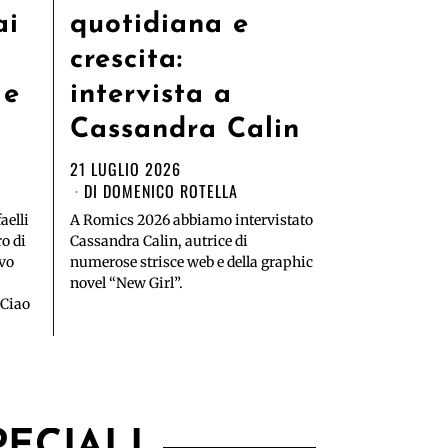
ai
quotidiana e
crescita:
 e
intervista a
Cassandra Calin
21 LUGLIO 2026
DI
DOMENICO ROTELLA
aelli
A Romics 2026 abbiamo intervistato
ro di
Cassandra Calin, autrice di
ovo
numerose strisce web e della graphic
novel “New Girl”.
"Ciao
PECIALI