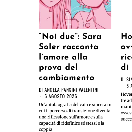
“Noi due”: Sara
Ho
Soler racconta
ov
l’amore alla
ri
prova del
di
cambiamento
DI
SI
5 
DI
ANGELA PANSINI VALENTINI
Hover
6 AGOSTO 2026
tre ad
Un'autobiografia delicata e sincera in
manip
cui il percorso di transizione diventa
osses
una riflessione sull'amore e sulla
succe
capacità di ridefinire sé stessi e la
coppia.