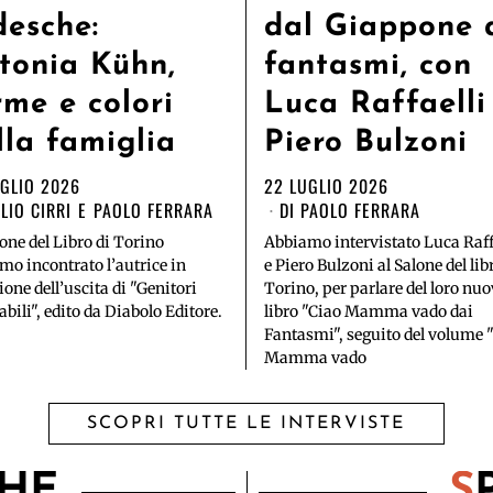
desche:
dal Giappone 
tonia Kühn,
fantasmi, con
rme e colori
Luca Raffaelli
lla famiglia
Piero Bulzoni
UGLIO 2026
22 LUGLIO 2026
LIO CIRRI
E
PAOLO FERRARA
DI
PAOLO FERRARA
lone del Libro di Torino
Abbiamo intervistato Luca Raff
mo incontrato l’autrice in
e Piero Bulzoni al Salone del lib
ione dell’uscita di "Genitori
Torino, per parlare del loro nu
bili", edito da Diabolo Editore.
libro "Ciao Mamma vado dai
Fantasmi", seguito del volume 
Mamma vado
SCOPRI TUTTE LE INTERVISTE
CHE
S