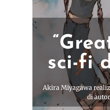
“Grea
sci-fi
Akira Miyagawa realiz
di auto