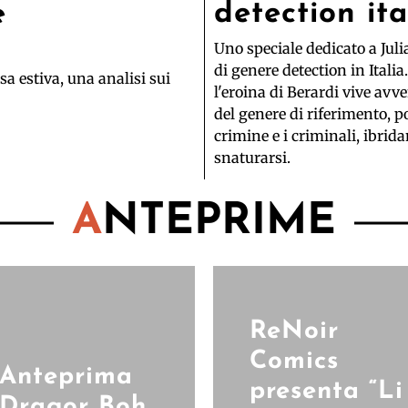
detection it
e
Uno speciale dedicato a Jul
di genere detection in Italia.
a estiva, una analisi sui
l'eroina di Berardi vive avv
del genere di riferimento, p
crimine e i criminali, ibrid
snaturarsi.
A
NTEPRIME
ReNoir
Comics
Anteprima
presenta “Li
Dragor Boh