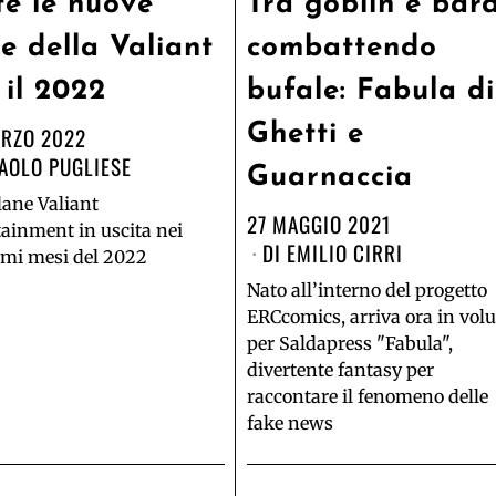
te le nuove
Tra goblin e bard
ie della Valiant
combattendo
 il 2022
bufale: Fabula di
Ghetti e
ARZO 2022
AOLO PUGLIESE
Guarnaccia
lane Valiant
27 MAGGIO 2021
tainment in uscita nei
DI
EMILIO CIRRI
imi mesi del 2022
Nato all’interno del progetto
ERCcomics, arriva ora in vol
per Saldapress "Fabula",
divertente fantasy per
raccontare il fenomeno delle
fake news