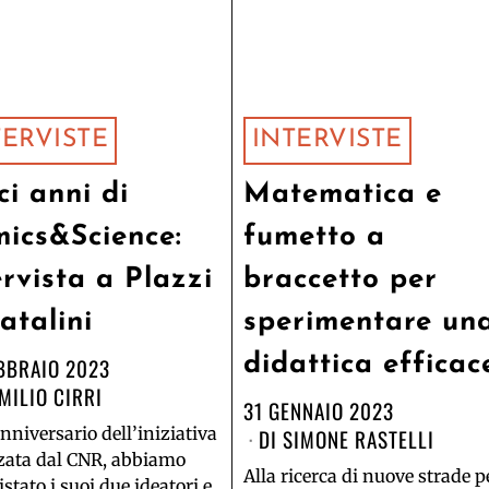
TERVISTE
INTERVISTE
ci anni di
Matematica e
ics&Science:
fumetto a
ervista a Plazzi
braccetto per
atalini
sperimentare un
didattica efficac
BBRAIO 2023
MILIO CIRRI
31 GENNAIO 2023
anniversario dell’iniziativa
DI
SIMONE RASTELLI
zzata dal CNR, abbiamo
Alla ricerca di nuove strade p
istato i suoi due ideatori e