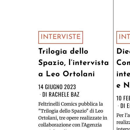
INTERVISTE
IN
Trilogia dello
Die
Spazio, l’intervista
Com
a Leo Ortolani
int
e N
14 GIUGNO 2023
DI
RACHELE BAZ
10 FE
Feltrinelli Comics pubblica la
DI
E
"Trilogia dello Spazio" di Leo
Per l’
Ortolani, tre opere realizzate in
reali
collaborazione con l'Agenzia
interv