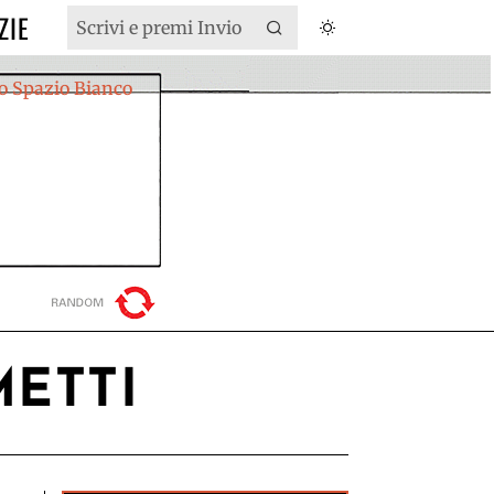
ZIE
METTI