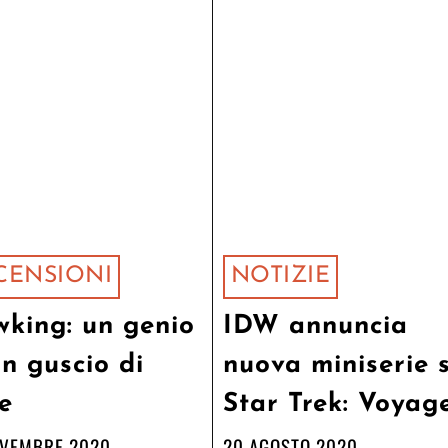
CENSIONI
NOTIZIE
king: un genio
IDW annuncia
un guscio di
nuova miniserie 
e
Star Trek: Voyag
OVEMBRE 2020
20 AGOSTO 2020