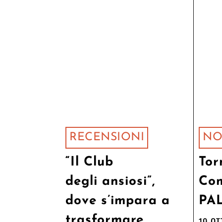
RECENSIONI
NO
“Il Club
Tor
degli ansiosi”,
Com
dove s’impara a
PA
trasformare
19 O