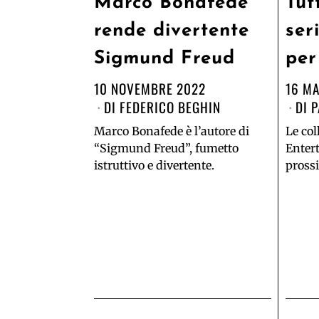
Marco Bonafede
Tut
rende divertente
ser
Sigmund Freud
per
10 NOVEMBRE 2022
16 M
DI
FEDERICO BEGHIN
DI
P
Marco Bonafede è l’autore di
Le col
“Sigmund Freud”, fumetto
Enter
istruttivo e divertente.
pross