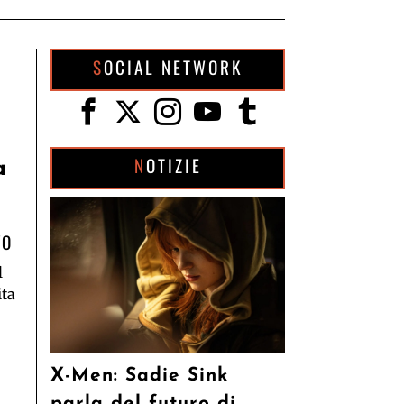
SOCIAL NETWORK
NOTIZIE
a
VO
l
ita
X-Men: Sadie Sink
parla del futuro di