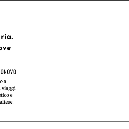
ria.
ove
RONOVO
o a
i viaggi
etico e
ltese.