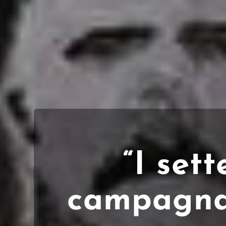
“I sett
campagna 