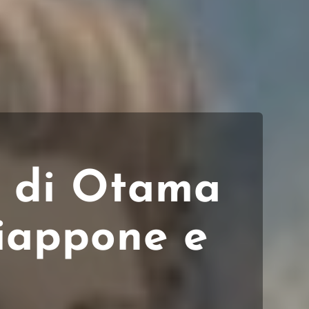
ta di Otama
iappone e