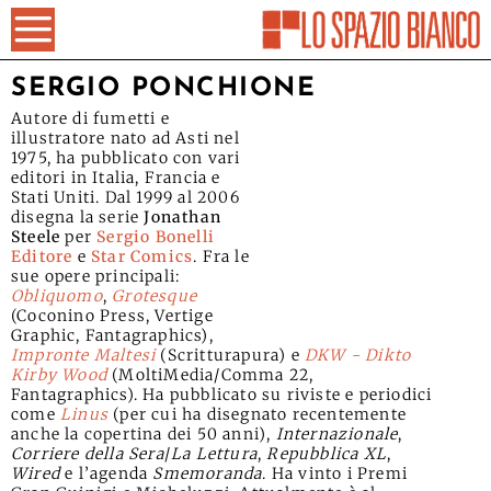
SERGIO PONCHIONE
Autore di fumetti e
illustratore nato ad Asti nel
1975, ha pubblicato con vari
editori in Italia, Francia e
Stati Uniti. Dal 1999 al 2006
disegna la serie
Jonathan
Steele
per
Sergio Bonelli
Editore
e
Star Comics
. Fra le
sue opere principali:
Obliquomo
,
Grotesque
(Coconino Press, Vertige
Graphic, Fantagraphics),
Impronte Maltesi
(Scritturapura) e
DKW - Dikto
Kirby Wood
(MoltiMedia/Comma 22,
Fantagraphics). Ha pubblicato su riviste e periodici
come
Linus
(per cui ha disegnato recentemente
anche la copertina dei 50 anni),
Internazionale
,
Corriere della Sera
/
La Lettura
,
Repubblica XL
,
Wired
e l’agenda
Smemoranda
. Ha vinto i Premi