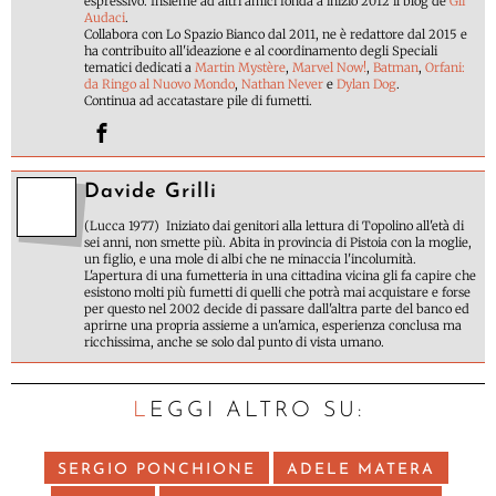
espressivo. Insieme ad altri amici fonda a inizio 2012 il blog de
Gli
Audaci
.
Collabora con Lo Spazio Bianco dal 2011, ne è redattore dal 2015 e
ha contribuito all'ideazione e al coordinamento degli Speciali
tematici dedicati a
Martin Mystère
,
Marvel Now!
,
Batman
,
Orfani:
da Ringo al Nuovo Mondo
,
Nathan Never
e
Dylan Dog
.
Continua ad accatastare pile di fumetti.
Davide Grilli
(Lucca 1977) Iniziato dai genitori alla lettura di Topolino all'età di
sei anni, non smette più. Abita in provincia di Pistoia con la moglie,
un figlio, e una mole di albi che ne minaccia l'incolumità.
L'apertura di una fumetteria in una cittadina vicina gli fa capire che
esistono molti più fumetti di quelli che potrà mai acquistare e forse
per questo nel 2002 decide di passare dall'altra parte del banco ed
aprirne una propria assieme a un'amica, esperienza conclusa ma
ricchissima, anche se solo dal punto di vista umano.
LEGGI ALTRO SU:
SERGIO PONCHIONE
ADELE MATERA