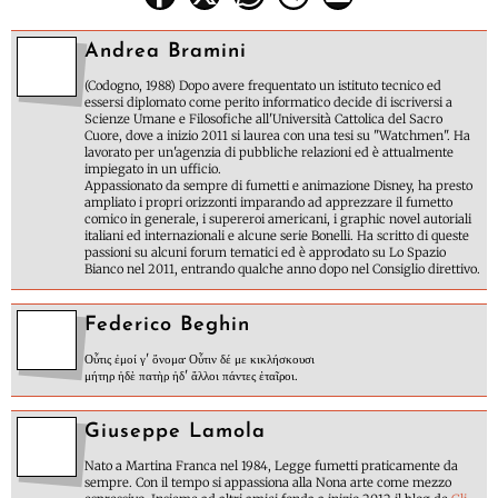
Andrea Bramini
(Codogno, 1988) Dopo avere frequentato un istituto tecnico ed
essersi diplomato come perito informatico decide di iscriversi a
Scienze Umane e Filosofiche all'Università Cattolica del Sacro
Cuore, dove a inizio 2011 si laurea con una tesi su "Watchmen". Ha
lavorato per un'agenzia di pubbliche relazioni ed è attualmente
impiegato in un ufficio.
Appassionato da sempre di fumetti e animazione Disney, ha presto
ampliato i propri orizzonti imparando ad apprezzare il fumetto
comico in generale, i supereroi americani, i graphic novel autoriali
italiani ed internazionali e alcune serie Bonelli. Ha scritto di queste
passioni su alcuni forum tematici ed è approdato su Lo Spazio
Bianco nel 2011, entrando qualche anno dopo nel Consiglio direttivo.
Federico Beghin
Οὖτις ἐμοί γ' ὄνομα· Οὖτιν δέ με κικλήσκουσι
μήτηρ ἠδὲ πατὴρ ἠδ' ἄλλοι πάντες ἑταῖροι.
Giuseppe Lamola
Nato a Martina Franca nel 1984, Legge fumetti praticamente da
sempre. Con il tempo si appassiona alla Nona arte come mezzo