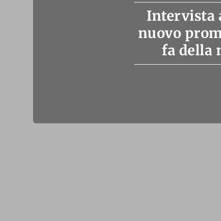
Intervista 
nuovo prome
fa della