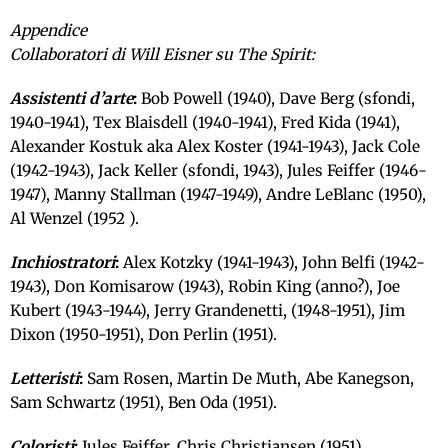
Appendice
Collaboratori di Will Eisner su The Spirit:
Assistenti d’arte
:
Bob Powell (1940), Dave Berg (sfondi,
1940-1941), Tex Blaisdell (1940-1941), Fred Kida (1941),
Alexander Kostuk aka Alex Koster (1941-1943), Jack Cole
(1942-1943), Jack Keller (sfondi, 1943), Jules Feiffer (1946-
1947), Manny Stallman (1947-1949), Andre LeBlanc (1950),
Al Wenzel (1952 ).
Inchiostratori
:
Alex Kotzky (1941-1943), John Belfi (1942-
1943), Don Komisarow (1943), Robin King (anno?), Joe
Kubert (1943-1944), Jerry Grandenetti, (1948-1951), Jim
Dixon (1950-1951), Don Perlin (1951).
Letteristi
:
Sam Rosen, Martin De Muth, Abe Kanegson,
Sam Schwartz (1951), Ben Oda (1951).
Coloristi
:
Jules Feiffer, Chris Christiansen (1951).