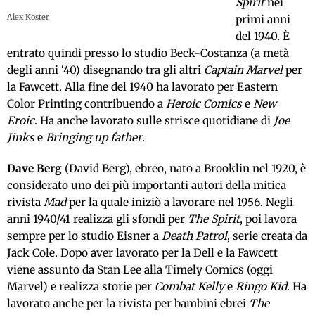
Spirit
nei
Alex Koster
primi anni
del 1940. È
entrato quindi presso lo studio Beck-Costanza (a metà
degli anni ‘40) disegnando tra gli altri
Captain Marvel
per
la Fawcett. Alla fine del 1940 ha lavorato per Eastern
Color Printing contribuendo a
Heroic Comics
e
New
Eroic
. Ha anche lavorato sulle strisce quotidiane di
Joe
Jinks
e
Bringing up father
.
Dave Berg
(David Berg), ebreo, nato a Brooklin nel 1920, è
considerato uno dei più importanti autori della mitica
rivista
Mad
per la quale iniziò a lavorare nel 1956. Negli
anni 1940/41 realizza gli sfondi per
The Spirit
, poi lavora
sempre per lo studio Eisner a
Death Patrol
, serie creata da
Jack Cole. Dopo aver lavorato per la Dell e la Fawcett
viene assunto da Stan Lee alla Timely Comics (oggi
Marvel) e realizza storie per
Combat Kelly
e
Ringo Kid
. Ha
lavorato anche per la rivista per bambini ebrei
The