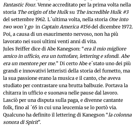
Fantastic Four
. Venne accreditato per la prima volta nella
storia
The origin of the Hulk
su
The incredible Hulk #3
del settembre 1962. L´ultima volta, nella storia
One into
two won´t go
in
Captain America #156
del dicembre 1972.
Poi, a causa di un esaurimento nervoso, non ha più
lavorato nei suoi ultimi venti anni di vita.
Jules Feiffer dice di Abe Kanegson: “
era il mio migliore
amico in ufficio, era un tuttofare, lettering e sfondi. Abe
era un mentore per me.
” Di certo Abe e´stato uno dei più
grandi e innovativi letteristi della storia del fumetto, ma
la sua passione erano la musica e il canto, che aveva
studiato per contrastare una brutta balbuzie. Portava la
chitarra in ufficio e suonava nelle pause dal lavoro.
Lasciò per una disputa sulla paga, e divenne cantante
folk, fino al ´65 in cui una leucemia se lo portò via.
Qualcuno ha definito il lettering di Kanegson “
la colonna
sonora di Spirit
”.