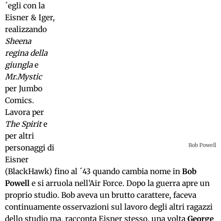
´egli con la
Eisner & Iger,
realizzando
Sheena
regina della
giungla
e
Mr.Mystic
per Jumbo
Comics.
Lavora per
The Spirit
e
per altri
Bob Powell
personaggi di
Eisner
(BlackHawk) fino al ´43 quando cambia nome in
Bob
Powell
e si arruola nell’Air Force. Dopo la guerra apre un
proprio studio. Bob aveva un brutto carattere, faceva
continuamente osservazioni sul lavoro degli altri ragazzi
dello studio ma, racconta Eisner stesso, una volta
George