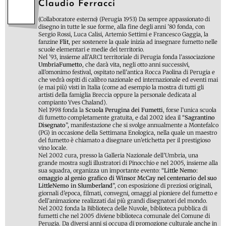
Claudio Ferracci
(Collaboratore esterno) (Perugia 1953) Da sempre appassionato di
disegno in tutte le sue forme, alla fine degli anni ’80 fonda, con
Sergio Rossi, Luca Calisi, Artemio Settimi e Francesco Gaggia, la
fanzine
Flit
, per sostenere la quale inizia ad insegnare fumetto nelle
scuole elementari e medie del territorio.
Nel ’93, insieme all’ARCI territoriale di Perugia fonda l’associazione
UmbriaFumetto
, che darà vita, negli otto anni successivi,
all’omonimo festival, ospitato nell’antica Rocca Paolina di Perugia e
che vedrà ospiti di calibro nazionale ed internazionale ed eventi mai
(e mai più) visti in Italia (come ad esempio la mostra di tutti gli
artisti della famiglia Breccia oppure la personale dedicata al
compianto Yves Chaland).
Nel 1998 fonda la
Scuola Perugina dei Fumetti
, forse l’unica scuola
di fumetto completamente gratuita, e dal 2002 idea il “
Sagrantino
Disegnato
”, manifestazione che si svolge annualmente a Montefalco
(PG) in occasione della Settimana Enologica, nella quale un maestro
del fumetto è chiamato a disegnare un’etichetta per il prestigioso
vino locale.
Nel 2002 cura, presso la Galleria Nazionale dell’Umbria, una
grande mostra sugli illustratori di Pinocchio e nel 2005, insieme alla
sua squadra, organizza un importante evento: “
Little Nemo:
omaggio al genio grafico di Winsor McCay nel centenario del suo
LittleNemo in Slumberland
”, con esposizione di preziosi originali,
giornali d’epoca, filmati, convegni, omaggi al pioniere del fumetto e
dell’animazione realizzati dai più grandi disegnatori del mondo.
Nel 2002 fonda la Biblioteca delle Nuvole, biblioteca pubblica di
fumetti che nel 2005 diviene biblioteca comunale del Comune di
Perugia. Da diversi anni si occupa di promozione culturale anche in