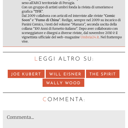
seno all’ARCI territoriale di Perugia.
Con un gruppo di artisti umbri fonda la rivista di umorismo e
grafica “
TFR
”.
Dal 2009 collabora con articoli ed interviste alle riviste “
Comic
Soon
” e “
Fumo di China
”. Redige, sempre nel 2009 su incarico di
Panini Comics, i testi del volume “Manara”, seconda uscita della
collana “100 Anni di fumetto italiano”. Dopo aver collaborato con
sceneggiature e disegni a diverse riviste, dal novembre 2010 è il
vignettista ufficiale del web-magazine
Umbria24.it
. Nel frattempo
vive.
LEGGI ALTRO SU:
JOE KUBERT
WILL EISNER
THE SPIRIT
WALLY WOOD
C
OMMENTA: