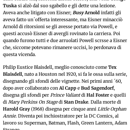
Tuska
si alzò dal suo sgabello e gli dette una lezione.
Aveva anche litigato con Eisner;
Busy
Arnold
infatti gli
aveva fatto un´offerta interessante, ma Eisner minacciò
Arnold di ritorsioni se gli avesse portato via Powell, e
questi accusò Eisner di avergli rovinato la carriera. Poi
quando furono tutti e due arruolati Powell scrsse a Eisner
che, siccome potevano rimanere uccisi, lo perdonava di
questa vicenda.
Philip Eustice Blaisdell, meglio conosciuto come
Tex
Blaisdell
, nato a Houston nel 1920, si fa le ossa sulla serie,
disegnando gli sfondi delle vignette. Nei primi anni ´60,
dopo aver collaborato con
Al Capp
e
Bud Sagendorf
,
disegna gli sfondi per
Prince Valiant
di
Hal Foster
e quelli
di
Mary Perkins On Stage
di
Stan Drake
. Dalla morte di
Harold Gray
(1968) disegna per cinque anni
Little Orphan
Annie
. Diventa poi inchiostratore per la DC Comics, al
lavoro su Superman, Batman, Flash, Green Lantern, Adam
Strange.