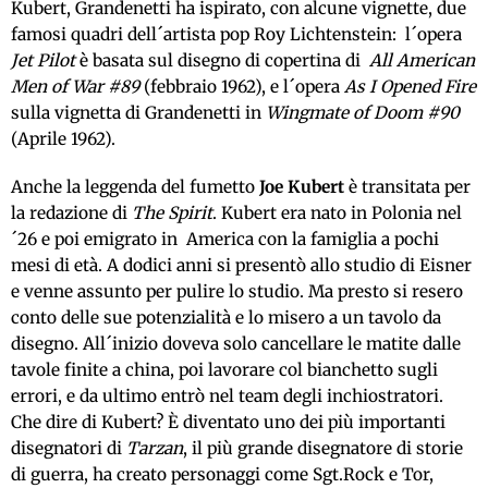
Kubert, Grandenetti ha ispirato, con alcune vignette, due
famosi quadri dell´artista pop Roy Lichtenstein: l´opera
Jet Pilot
è basata sul disegno di copertina di
All American
Men of War #89
(febbraio 1962), e l´opera
As I Opened Fire
sulla vignetta di Grandenetti in
Wingmate of Doom #90
(Aprile 1962).
Anche la leggenda del fumetto
Joe Kubert
è transitata per
la redazione di
The Spirit
. Kubert era nato in Polonia nel
´26 e poi emigrato in America con la famiglia a pochi
mesi di età. A dodici anni si presentò allo studio di Eisner
e venne assunto per pulire lo studio. Ma presto si resero
conto delle sue potenzialità e lo misero a un tavolo da
disegno. All´inizio doveva solo cancellare le matite dalle
tavole finite a china, poi lavorare col bianchetto sugli
errori, e da ultimo entrò nel team degli inchiostratori.
Che dire di Kubert? È diventato uno dei più importanti
disegnatori di
Tarzan
, il più grande disegnatore di storie
di guerra, ha creato personaggi come Sgt.Rock e Tor,