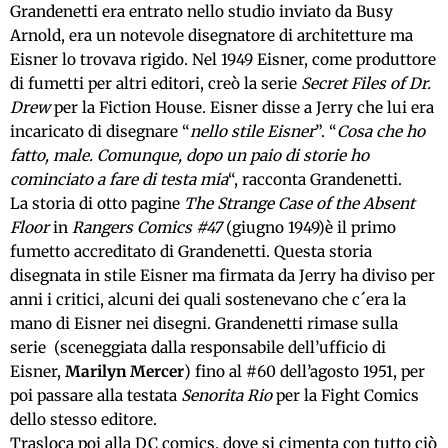
Grandenetti era entrato nello studio inviato da Busy
Arnold, era un notevole disegnatore di architetture ma
Eisner lo trovava rigido. Nel 1949 Eisner, come produttore
di fumetti per altri editori, creò la serie
Secret Files of Dr.
Drew
per la Fiction House. Eisner disse a Jerry che lui era
incaricato di disegnare “
nello stile Eisner
”. “
Cosa che ho
fatto, male. Comunque, dopo un paio di storie ho
cominciato a fare di testa mia
“, racconta Grandenetti.
La storia di otto pagine
The Strange Case of the Absent
Floor
in
Rangers Comics #47
(giugno 1949)è il primo
fumetto accreditato di Grandenetti. Questa storia
disegnata in stile Eisner ma firmata da Jerry ha diviso per
anni i critici, alcuni dei quali sostenevano che c´era la
mano di Eisner nei disegni. Grandenetti rimase sulla
serie (sceneggiata dalla responsabile dell’ufficio di
Eisner,
Marilyn Mercer
) fino al #60 dell’agosto 1951, per
poi passare alla testata
Senorita Rio
per la Fight Comics
dello stesso editore.
Trasloca poi alla DC comics, dove si cimenta con tutto ciò