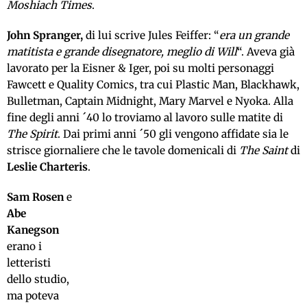
Moshiach Times
.
John Spranger,
di lui scrive Jules Feiffer: “
era un grande
matitista e grande disegnatore, meglio di Will
“. Aveva già
lavorato per la Eisner & Iger, poi su molti personaggi
Fawcett e Quality Comics, tra cui Plastic Man, Blackhawk,
Bulletman, Captain Midnight, Mary Marvel e Nyoka. Alla
fine degli anni ´40 lo troviamo al lavoro sulle matite di
The Spirit
. Dai primi anni ´50 gli vengono affidate sia le
strisce giornaliere che le tavole domenicali di
The Saint
di
Leslie Charteris
.
Sam Rosen
e
Abe
Kanegson
erano i
letteristi
dello studio,
ma poteva