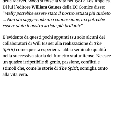
della Marvel. Wood si tolse la vita nel 1981 a Los Angeles.
Di lui l´editore
William Gaines
della EC Comics disse:
“
Wally potrebbe essere stato il nostro artista più turbato
… Non sto suggerendo una connessione, ma potrebbe
essere stato il nostro artista più brillante
” .
E´evidente da questi pochi appunti (su solo alcuni dei
collaboratori di Will Eisner alla realizzazione di
The
Spirit
) come questa esperienza abbia seminato qualità
nella successiva storia del fumetto statunitense. Ne esce
un quadro irripetibile di genio, passione, conflitti e
stimoli che, come le storie di
The Spirit
, somiglia tanto
alla vita vera.