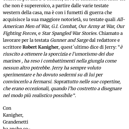
che non è supereroico, a partire dalle varie testate
western della casa, ma è con i fumetti di guerra che
acquisisce la sua maggiore notorietà, su testate quali
All-
American Men of War, G.I. Combat, Our Army at War, Our
Fighting Forces
, e
Star Spangled War Stories
. Chiamato a
lavorare per la testata
Gunner and Sarge
dal redattore e
scrittore
Robert Kanigher
, quest´ultimo dice di Jerry: “
è
riuscito a ottenere la sporcizia e l’umorismo dei due
marines , ha reso i combattimenti nella giungla come
nessun altro potrebbe. Jerry ha sempre voluto
sperimentare e ho dovuto sedermi su di lui per
convincerlo a fermarsi. Soprattutto nelle sue copertine,
che erano eccezionali, quando l’ho costretto a disegnare
nel modo più realistico possibile
“.
Con
Kanigher,
Grandenetti
ha anche co-