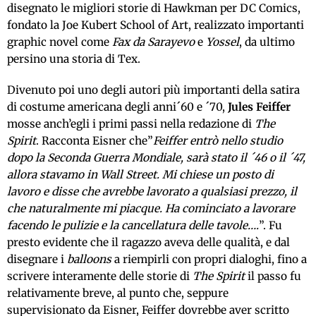
disegnato le migliori storie di Hawkman per DC Comics,
fondato la Joe Kubert School of Art, realizzato importanti
graphic novel come
Fax da Sarayevo
e
Yossel
, da ultimo
persino una storia di Tex.
Divenuto poi uno degli autori più importanti della satira
di costume americana degli anni´60 e ´70,
Jules Feiffer
mosse anch’egli i primi passi nella redazione di
The
Spirit
. Racconta Eisner che”
Feiffer entrò nello studio
dopo la Seconda Guerra Mondiale, sarà stato il ´46 o il ´47,
allora stavamo in Wall Street. Mi chiese un posto di
lavoro e disse che avrebbe lavorato a qualsiasi prezzo, il
che naturalmente mi piacque. Ha cominciato a lavorare
facendo le pulizie e la cancellatura delle tavole….
”. Fu
presto evidente che il ragazzo aveva delle qualità, e dal
disegnare i
balloons
a riempirli con propri dialoghi, fino a
scrivere interamente delle storie di
The Spirit
il passo fu
relativamente breve, al punto che, seppure
supervisionato da Eisner, Feiffer dovrebbe aver scritto