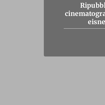
Ripubbl
cinematograf
eisne