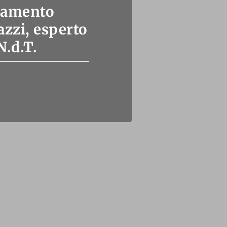
ttamento
azzi, esperto
N.d.T.