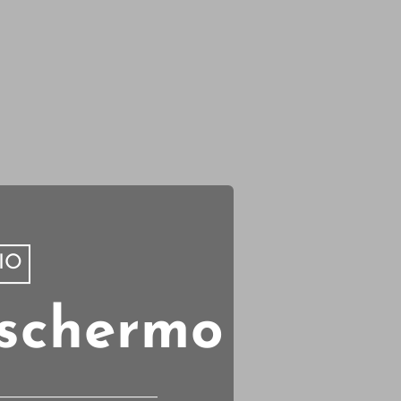
RIO
 schermo