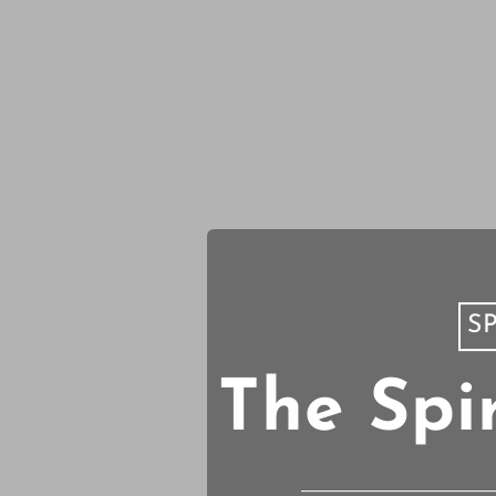
SP
The Spi