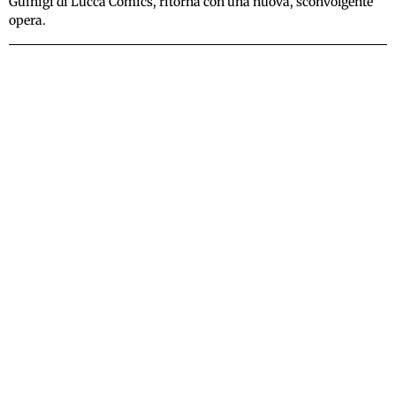
Guinigi di Lucca Comics, ritorna con una nuova, sconvolgente
opera.