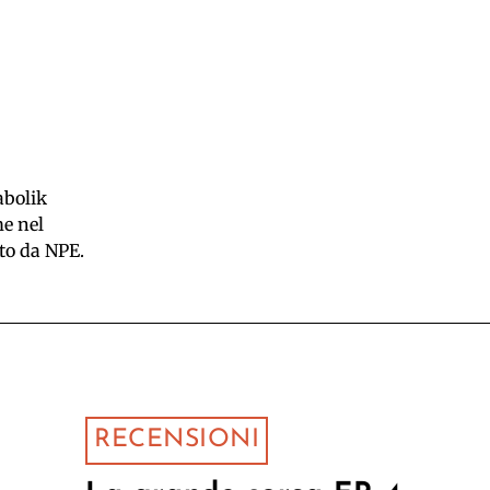
abolik
me nel
to da NPE.
RECENSIONI