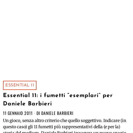
ESSENTIAL 11
Essential 11: i fumetti “esemplari” per
Daniele Barbieri
11 GENNAIO 2011
DI
DANIELE BARBIERI
Un gioco, senza altro criterio che quello soggettivo. Indicare (in
questo caso) gli 11 fumetti più rappresentativi della (e per la)
storia del medium. Daniele Barbieri inaugura un nuovo spazio