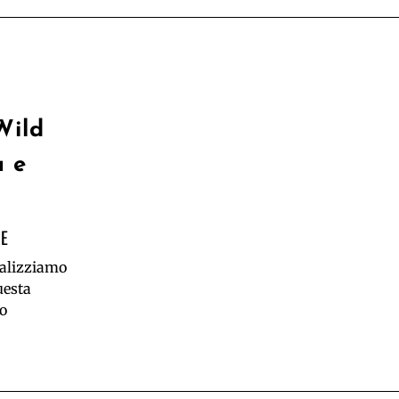
Wild
a e
NE
nalizziamo
uesta
uo