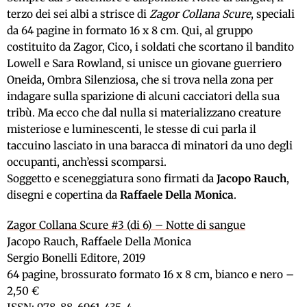
terzo dei sei albi a strisce di
Zagor Collana Scure
, speciali
da 64 pagine in formato 16 x 8 cm. Qui, al gruppo
costituito da Zagor, Cico, i soldati che scortano il bandito
Lowell e Sara Rowland, si unisce un giovane guerriero
Oneida, Ombra Silenziosa, che si trova nella zona per
indagare sulla sparizione di alcuni cacciatori della sua
tribù. Ma ecco che dal nulla si materializzano creature
misteriose e luminescenti, le stesse di cui parla il
taccuino lasciato in una baracca di minatori da uno degli
occupanti, anch’essi scomparsi.
Soggetto e sceneggiatura sono firmati da
Jacopo Rauch
,
disegni e copertina da
Raffaele Della Monica
.
Zagor Collana Scure #3 (di 6) – Notte di sangue
Jacopo Rauch, Raffaele Della Monica
Sergio Bonelli Editore, 2019
64 pagine, brossurato formato 16 x 8 cm, bianco e nero –
2,50 €