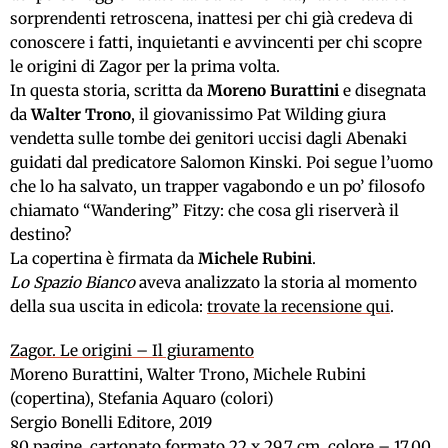
sorprendenti retroscena, inattesi per chi già credeva di
conoscere i fatti, inquietanti e avvincenti per chi scopre
le origini di Zagor per la prima volta.
In questa storia, scritta da
Moreno Burattini
e disegnata
da
Walter Trono
, il giovanissimo Pat Wilding giura
vendetta sulle tombe dei genitori uccisi dagli Abenaki
guidati dal predicatore Salomon Kinski. Poi segue l’uomo
che lo ha salvato, un trapper vagabondo e un po’ filosofo
chiamato “Wandering” Fitzy: che cosa gli riserverà il
destino?
La copertina è firmata da
Michele Rubini
.
Lo Spazio Bianco
aveva analizzato la storia al momento
della sua uscita in edicola:
trovate la recensione qui
.
Zagor. Le origini – Il giuramento
Moreno Burattini, Walter Trono, Michele Rubini
(copertina), Stefania Aquaro (colori)
Sergio Bonelli Editore, 2019
80 pagine, cartonato formato 22 x 29,7 cm, colore – 17,00