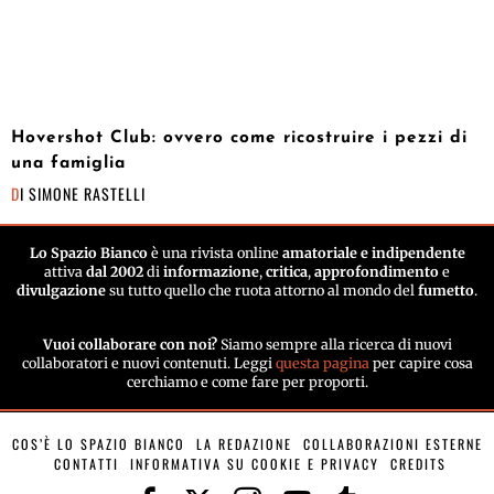
Hovershot Club: ovvero come ricostruire i pezzi di
una famiglia
DI
SIMONE RASTELLI
Lo Spazio Bianco
è una rivista online
amatoriale e indipendente
attiva
dal 2002
di
informazione
,
critica
,
approfondimento
e
divulgazione
su tutto quello che ruota attorno al mondo del
fumetto
.
Vuoi collaborare con noi?
Siamo sempre alla ricerca di nuovi
collaboratori e nuovi contenuti. Leggi
questa pagina
per capire cosa
cerchiamo e come fare per proporti.
COS’È LO SPAZIO BIANCO
LA REDAZIONE
COLLABORAZIONI ESTERNE
CONTATTI
INFORMATIVA SU COOKIE E PRIVACY
CREDITS