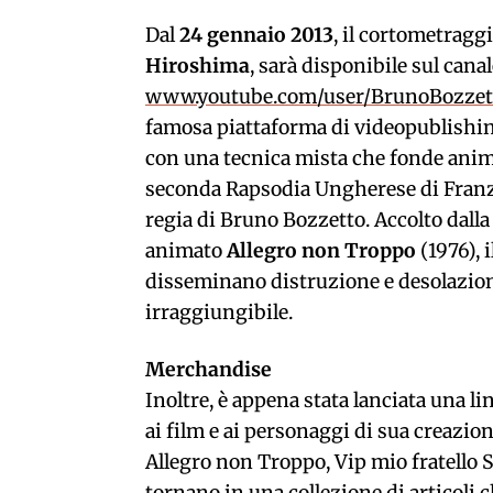
Dal
24 gennaio 2013
, il cortometragg
Hiroshima
, sarà disponibile sul canal
www.youtube.com/user/BrunoBozze
famosa piattaforma di videopublishing 
con una tecnica mista che fonde animaz
seconda Rapsodia Ungherese di Franz L
regia di Bruno Bozzetto. Accolto dall
animato
Allegro non Troppo
(1976), 
disseminano distruzione e desolazione
irraggiungibile.
Merchandise
Inoltre, è appena stata lanciata una li
ai film e ai personaggi di sua creazion
Allegro non Troppo, Vip mio fratell