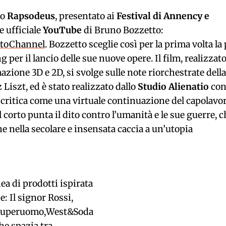
io
Rapsodeus
, presentato ai
Festival di Annency e
e ufficiale
YouTube
di Bruno Bozzetto:
ttoChannel
. Bozzetto sceglie così per la prima volta la
per il lancio delle sue nuove opere. Il film, realizzat
ione 3D e 2D, si svolge sulle note riorchestrate della
iszt, ed è stato realizzato dallo
Studio Alienatio
con
a critica come una virtuale continuazione del capolavo
il corto punta il dito contro l’umanità e le sue guerre, 
 nella secolare e insensata caccia a un’utopia
nea di prodotti ispirata
e: Il signor Rossi,
o Superuomo,West&Soda