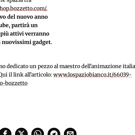
he spazia tra
hop.bozzetto.com/.
rivo del nuovo anno
ube, partirà un
i più attivi verranno
ei nuovissimi gadget.
o dedicato un pezzo al maestro dell’animazione itali
i il link all’articolo:
www.lospaziobianco.it/66039-
o-bozzetto