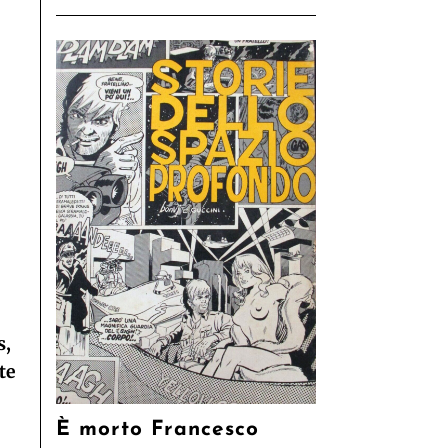
s,
te
È morto Francesco