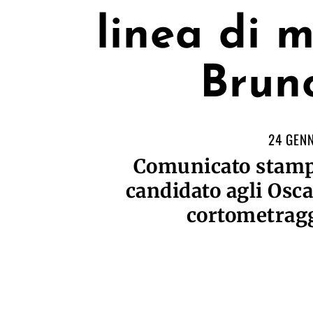
linea di 
Brun
24 GENN
Comunicato stampa
candidato agli Osc
cortometrag