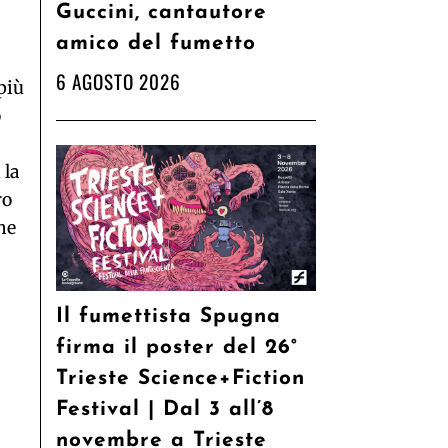
Guccini, cantautore
amico del fumetto
6 AGOSTO 2026
 più
o
 la
ro
che
Il fumettista Spugna
firma il poster del 26°
Trieste Science+Fiction
Festival | Dal 3 all’8
novembre a Trieste