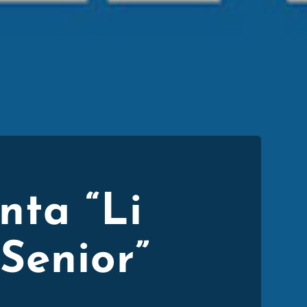
nta “Li
Senior”