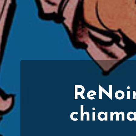
ReNoir
chiama