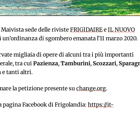
 Maivista sede delle riviste
FRIGIDAIRE
e
IL NUOVO
 di un’ordinanza di sgombero emanata l’11 marzo 2020.
vate migliaia di opere di alcuni tra i più importanti
erale, tra cui
Pazienza
,
Tamburini
,
Scozzari
,
Sparag
n
e tanti altri.
irmare la petizione presente su
change.org
.
la pagina Facebook di Frigolandia:
https://it-