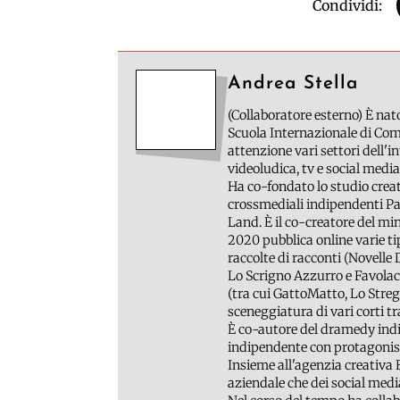
Condividi:
Andrea Stella
(Collaboratore esterno) È nat
Scuola Internazionale di Com
attenzione vari settori dell'i
videoludica, tv e social media
Ha co-fondato lo studio creat
crossmediali indipendenti Pa
Land. È il co-creatore del min
2020 pubblica online varie tipo
raccolte di racconti (Novelle 
Lo Scrigno Azzurro e Favola
(tra cui GattoMatto, Lo Strego
sceneggiatura di vari corti tr
È co-autore del dramedy indie
indipendente con protagonist
Insieme all'agenzia creativa 
aziendale che dei social media