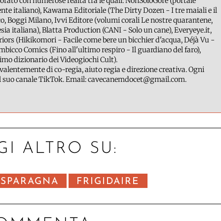
orato con numerose realtà tra le quali: NonSoloGore (portale
te italiano), Kawama Editoriale (The Dirty Dozen - I tre maiali e il
co, Boggi Milano, Ivvi Editore (volumi corali Le nostre quarantene,
esia italiana), Blatta Production (CANI - Solo un cane), Everyeye.it,
eriors (Hikikomori - Facile come bere un bicchier d'acqua, Déjà Vu -
mbicco Comics (Fino all'ultimo respiro - Il guardiano del faro),
imo dizionario dei Videogiochi Cult).
alentemente di co-regia, aiuto regia e direzione creativa. Ogni
ul suo canale TikTok. Email: cavecanemdocet@gmail.com.
GI ALTRO SU:
 SPARAGNA
FRIGIDAIRE