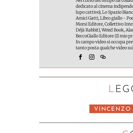
Nel corso del tempo ha collab
dedicato al cinema indipenden
lupo cattivo), Lo Spazio Bian
Amici Gatti, Libro giallo - Po
Morsi Editore, Collettivo Int
Déjà Rabbit), Weird Book, Ala
BeccoGiallo Editore (Il mio pr
In campo video si occupa prev
tanto posta qualche video s
LEG
VINCENZO