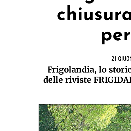
chiusura
per
21 GIUG
Frigolandia, lo stor
delle riviste FRIGID