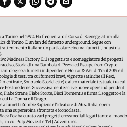
o a Torino nel 1992. Ha frequentato il Corso di Sceneggiatura alla
ics di Torino. È un fan del fumetto underground. Segue con
ntrattenimento italiano (in particolare cinema, fumetti, industria
).
ivo Madness Factory. È il soggettista e sceneggiatore dei progetti
racelso, Storia di una Bambola di Pezza ed Escape from Crypto-
i antologico a fumetti indipendente Horror & Weird. Tra il 2015 e il
logie di testi tra cui fumetti brevi, vignette satiriche (Il Rex),
Dimenticate, Sono solo Storiellette) e altro materiale testuale tra cui
cce Postmoderne. Successivamente scrive nuove opere indipendenti
, Fiabe Strane, Fiabe Storte, Dieci Tormenti) e firma il soggetto e la
a cui La Donna e il Drago.
 a fumetti Zombie Sapiens e l'ideatore di Mrs. Italia, opera
a una supereroina sfrontata e iconoclasta.
Black Fox ha curato vari progetti crossmediali legati tanto al mondo
, tra cui Pulp Movie.it e Tel J Adventures.