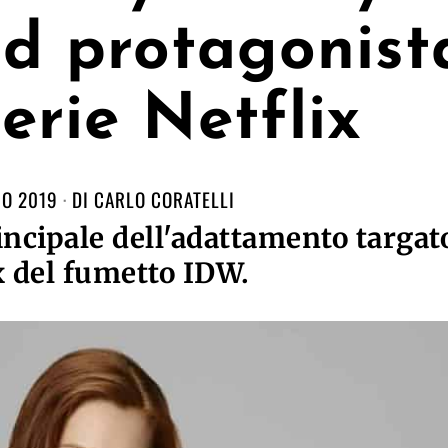
ld protagonist
serie Netflix
IO 2019
DI
CARLO CORATELLI
rincipale dell'adattamento targat
x del fumetto IDW.