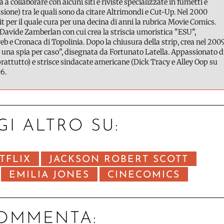
a a collaborare con alcuni siti e riviste specializzate in fumetti e
ione) tra le quali sono da citare Altrimondi e Cut-Up. Nel 2000
it per il quale cura per una decina di anni la rubrica Movie Comics.
Davide Zamberlan con cui crea la striscia umoristica "ESU",
b e Cronaca di Topolinia. Dopo la chiusura della strip, crea nel 200
 una spia per caso", disegnata da Fortunato Latella. Appassionato d
attutto) e strisce sindacate americane (Dick Tracy e Alley Oop su
6.
GI ALTRO SU:
TFLIX
JACKSON ROBERT SCOTT
EMILIA JONES
CINECOMICS
OMMENTA: