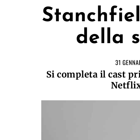
Stanchfie
della 
31 GENNA
Si completa il cast p
Netfli