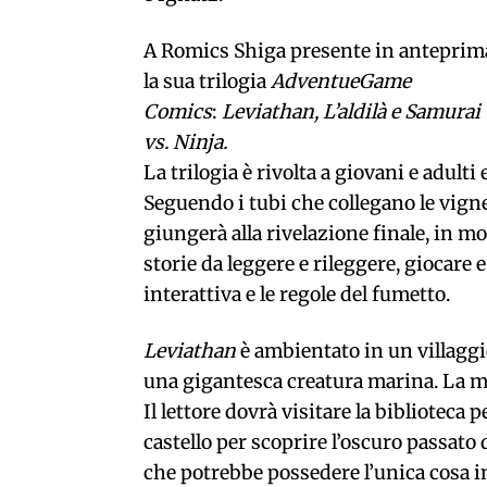
A Romics Shiga presente in anteprim
la sua trilogia
AdventueGame
Comics
:
Leviathan, L’aldilà e Samurai
vs. Ninja.
La trilogia è rivolta a giovani e adulti
Seguendo i tubi che collegano le vigne
giungerà alla rivelazione finale, in 
storie da leggere e rileggere, giocare 
interattiva e le regole del fumetto.
Leviathan
è ambientato in un villaggio
una gigantesca creatura marina. La mi
Il lettore dovrà visitare la biblioteca 
castello per scoprire l’oscuro passato 
che potrebbe possedere l’unica cosa in