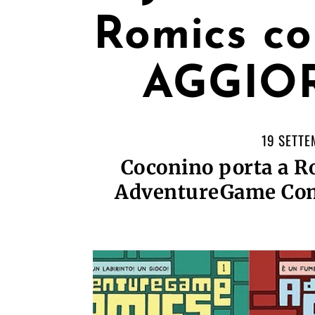
Romics co
AGGIO
19 SETTE
Coconino porta a Ro
AdventureGame Comi