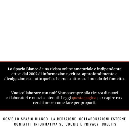
Lo Spazio Bianco
è una rivista online
amatoriale e indipendente
attiva
dal 2002
di
informazione
,
critica
,
approfondimento
e
divulgazione
su tutto quello che ruota attorno al mondo del
fumetto
.
Vuoi collaborare con noi?
Siamo sempre alla ricerca di nuovi
collaboratori e nuovi contenuti. Leggi
questa pagina
per capire cosa
cerchiamo e come fare per proporti.
COS’È LO SPAZIO BIANCO
LA REDAZIONE
COLLABORAZIONI ESTERNE
CONTATTI
INFORMATIVA SU COOKIE E PRIVACY
CREDITS