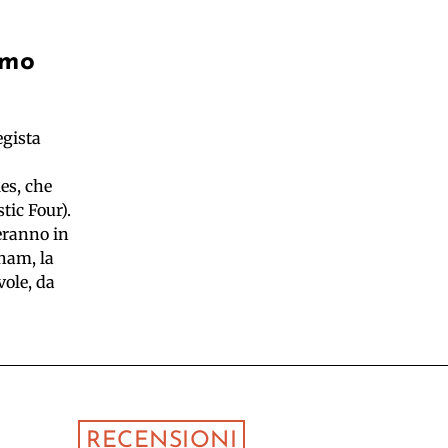
rmo
egista
es, che
tic Four).
eranno in
gham, la
vole, da
RECENSIONI