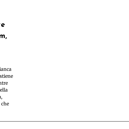
ve
m,
ianca
stiene
ntre
ella
a,
i che