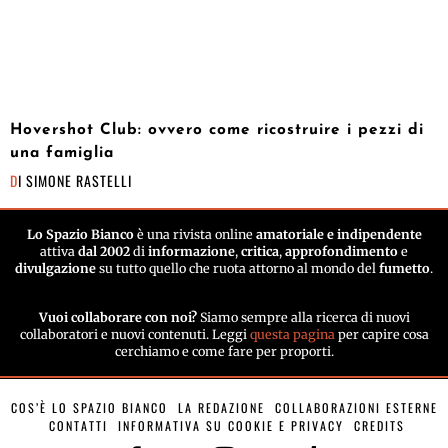
Hovershot Club: ovvero come ricostruire i pezzi di
una famiglia
DI
SIMONE RASTELLI
Lo Spazio Bianco
è una rivista online
amatoriale e indipendente
attiva
dal 2002
di
informazione
,
critica
,
approfondimento
e
divulgazione
su tutto quello che ruota attorno al mondo del
fumetto
.
Vuoi collaborare con noi?
Siamo sempre alla ricerca di nuovi
collaboratori e nuovi contenuti. Leggi
questa pagina
per capire cosa
cerchiamo e come fare per proporti.
COS’È LO SPAZIO BIANCO
LA REDAZIONE
COLLABORAZIONI ESTERNE
CONTATTI
INFORMATIVA SU COOKIE E PRIVACY
CREDITS