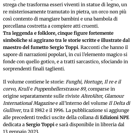
strega che trasforma esseri viventi in statue di legno, un
re misteriosamente tramutato in pietra, un orco non più
così contento di mangiare bambini e una bambola di
porcellana costretta a compiere atti cruenti.
Tra leggenda e folklore, cinque figure fortemente
simboliche si aggirano tra le storie scritte e illustrate dal
maestro del fumetto Sergio Toppi
. Racconti che hanno il
sapore di narrazioni popolari, in cui l’elemento magico si
fonde con quello gotico, e a tratti sarcastico, sfociando in
sorprendenti finali taglienti.
Il volume contiene le storie:
Funghi, Hortuge, Il re e il
corvo, Krull
e
Puppenhellerstrasse 89
, comparse in
origine separatamente sulle riviste
AlterAlter, Glamour
International Magazine
e all’interno del volume
Il Delta di
Gulliver
, tra il 1982 e il 1996. La pubblicazione si aggiunge
alle precedenti tredici uscite della collana di
Edizioni NPE
dedicata a
Sergio Toppi
e sarà disponibile in libreria dal
13 gennaio 2023.