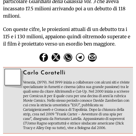
particolare
Guardiani della Galassia Vol. 3
che aveva
incassato 17.5 milioni arrivando poi a un debutto di 118
milioni.
Con queste cifre, le proiezioni attuali di un debutto tra i
115 e i 130 milioni, appaiono quindi oltremodo superate e
il film è proiettato verso un esordio ben maggiore.
Carlo Coratelli
Venezia, (1979). Nel 1999 inizia a collaborare con alcuni siti e riviste
specializzate in fumetti e cinema (altra sua grande passione) tra le
quali sono da citare Altrimondi e Cut-Up. Nel 2000 inizia a scrivere
per Comicus.it per il quale cura per una decina di anni la rubrica
Movie Comics. Nello stesso periodo conosce Davide Zamberlan con
cui crea la striscia umoristica "ESU", pubblicata su
Cartaigienicaweb e Cronaca di Topolinia. Dopo la chiusura della
strip, crea nel 2009 "Frank Carter - Avventure di una spia per
caso", disegnata da Fortunato Latella. Appassionato di supereroi
(l'Uomo Ragno soprattutto) e strisce sindacate americane (Dick
Tracy e Alley Oop su tutte), vive a Bologna dal 2006.