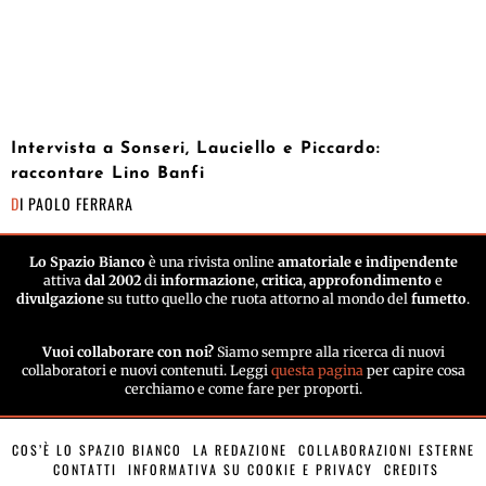
Intervista a Sonseri, Lauciello e Piccardo:
raccontare Lino Banfi
DI
PAOLO FERRARA
Lo Spazio Bianco
è una rivista online
amatoriale e indipendente
attiva
dal 2002
di
informazione
,
critica
,
approfondimento
e
divulgazione
su tutto quello che ruota attorno al mondo del
fumetto
.
Vuoi collaborare con noi?
Siamo sempre alla ricerca di nuovi
collaboratori e nuovi contenuti. Leggi
questa pagina
per capire cosa
cerchiamo e come fare per proporti.
COS’È LO SPAZIO BIANCO
LA REDAZIONE
COLLABORAZIONI ESTERNE
CONTATTI
INFORMATIVA SU COOKIE E PRIVACY
CREDITS