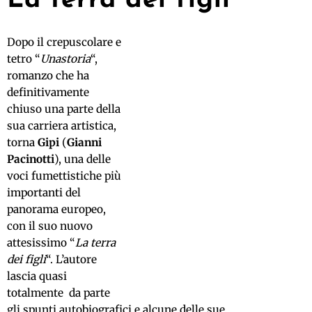
La terra dei figli
Dopo il crepuscolare e
tetro “
Unastoria
“,
romanzo che ha
definitivamente
chiuso una parte della
sua carriera artistica,
torna
Gipi
(
Gianni
Pacinotti
), una delle
voci fumettistiche più
importanti del
panorama europeo,
con il suo nuovo
attesissimo “
La terra
dei figli
“. L’autore
lascia quasi
totalmente da parte
gli spunti autobiografici e alcune delle sue