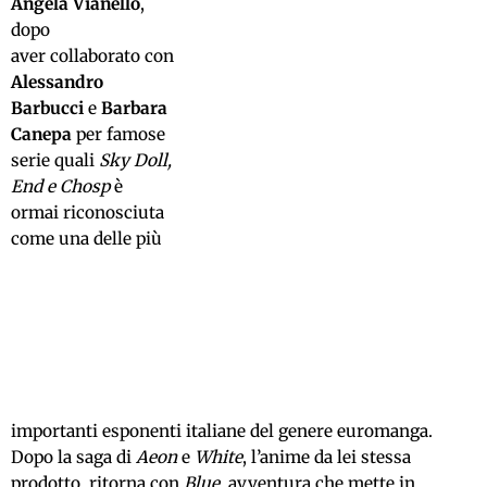
Angela Vianello
,
dopo
aver collaborato con
Alessandro
Barbucci
e
Barbara
Canepa
per famose
serie quali
Sky Doll,
End e Chosp
è
ormai riconosciuta
come una delle più
importanti esponenti italiane del genere euromanga.
Dopo la saga di
Aeon
e
White
, l’anime da lei stessa
prodotto, ritorna con
Blue
, avventura che mette in