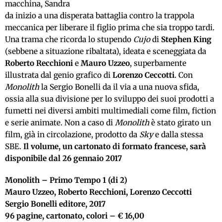
macchina, Sandra
da inizio a una disperata battaglia contro la trappola
meccanica per liberare il figlio prima che sia troppo tardi.
Una trama che ricorda lo stupendo
Cujo
di
Stephen King
(sebbene a situazione ribaltata), ideata e sceneggiata da
Roberto Recchioni
e
Mauro Uzzeo
, superbamente
illustrata dal genio grafico di
Lorenzo Ceccotti
. Con
Monolith
la Sergio Bonelli da il via a una nuova sfida,
ossia alla sua divisione per lo sviluppo dei suoi prodotti a
fumetti nei diversi ambiti multimediali come film, fiction
e serie animate. Non a caso di
Monolith
è stato girato un
film, già in circolazione, prodotto da
Sky
e dalla stessa
SBE.
Il volume, un cartonato di formato francese, sarà
disponibile dal 26 gennaio 2017
Monolith – Primo Tempo 1 (di 2)
Mauro Uzzeo, Roberto Recchioni, Lorenzo Ceccotti
Sergio Bonelli editore, 2017
96 pagine, cartonato, colori – € 16,00