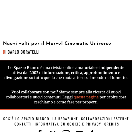
Nuovi volti per il Marvel Cinematic Universe
DI
CARLO CORATELLI
Lo Spazio Bianco
è una rivista online
amatoriale e indipendente
attiva
dal 2002
di
informazione
,
critica
,
approfondimento
e
divulgazione
su tutto quello che ruota attorno al mondo del
fumetto
.
Vuoi collaborare con noi?
Siamo sempre alla ricerca di nuovi
collaboratori e nuovi contenuti. Leggi
questa pagina
per capire cosa
cerchiamo e come fare per proporti.
COS’È LO SPAZIO BIANCO
LA REDAZIONE
COLLABORAZIONI ESTERNE
CONTATTI
INFORMATIVA SU COOKIE E PRIVACY
CREDITS