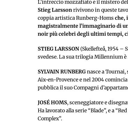
L’intreccio mozzafiato e il mistero dell
Stieg Larsson
rivivono in queste tavo
coppia artistica Runberg-Homs
che, 
magistralmente l’immaginario di un
noir più celebri degli ultimi tempi,
STIEG LARSSON
(Skellefteå, 1954 – S
svedese. La sua trilogia Millennium è
SYLVAIN RUNBERG
nasce a Tournai, 
Aix-en-Provence e nel 2004 comincia a
pubblica il suo Compagni d’appartame
JOSÉ HOMS
, sceneggiatore e disegnat
Ha lavorato alla serie “Blade”, e a “R
Complex”.