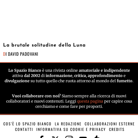
La brutale solitudine della Luna
DI
DAVID PADOVANI
Lo Spazio Bianco
è una rivista online
amatoriale e indipendente
attiva
dal 2002
di
informazione
,
critica
,
approfondimento
e
divulgazione
su tutto quello che ruota attorno al mondo del
fumetto
.
Vuoi collaborare con noi?
Siamo sempre alla ricerca di nuovi
collaboratori e nuovi contenuti. Leggi
questa pagina
per capire cosa
cerchiamo e come fare per proporti.
COS’È LO SPAZIO BIANCO
LA REDAZIONE
COLLABORAZIONI ESTERNE
CONTATTI
INFORMATIVA SU COOKIE E PRIVACY
CREDITS