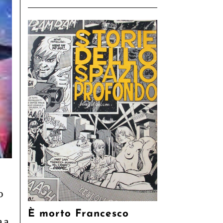
o
È morto Francesco
a a