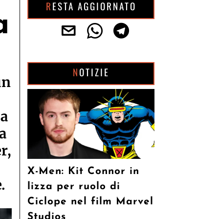
RESTA AGGIORNATO
a
NOTIZIE
un
la
a
r,
X-Men: Kit Connor in
.
lizza per ruolo di
Ciclope nel film Marvel
Studios