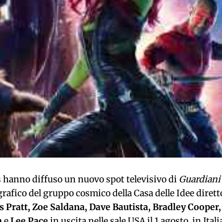
s hanno diffuso un nuovo spot televisivo di
Guardiani
afico del gruppo cosmico della Casa delle Idee dirett
s Pratt, Zoe Saldana, Dave Bautista, Bradley Cooper,
n
e
Lee P
ace
in uscita nelle sale USA il 1 agosto, in Itali