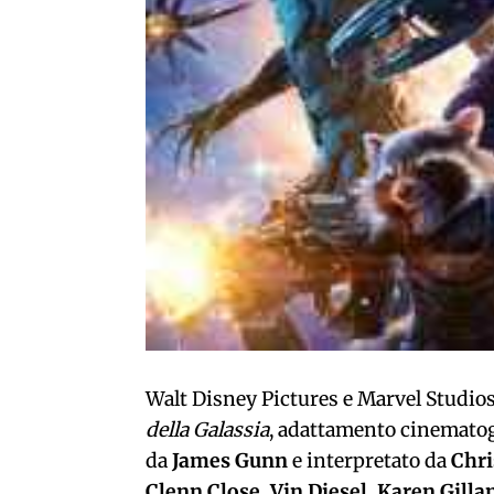
Walt Disney Pictures e Marvel Studio
della Galassia
, adattamento cinematogr
da
James Gunn
e interpretato da
Chri
Clenn Close, Vin Diesel, Karen Gilla