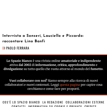
Intervista a Sonseri, Lauciello e Piccardo:
raccontare Lino Banfi
DI
PAOLO FERRARA
Lo Spazio Bianco
è una rivista online
amatoriale e indipendente
attiva
dal 2002
di
informazione
,
critica
,
approfondimento
e
divulgazione
su tutto quello che ruota attorno al mondo del
fumetto
.
Vuoi collaborare con noi?
Siamo sempre alla ricerca di nuovi
collaboratori e nuovi contenuti. Leggi
questa pagina
per capire cosa
cerchiamo e come fare per proporti.
COS’È LO SPAZIO BIANCO
LA REDAZIONE
COLLABORAZIONI ESTERNE
CONTATTI
INFORMATIVA SU COOKIE E PRIVACY
CREDITS