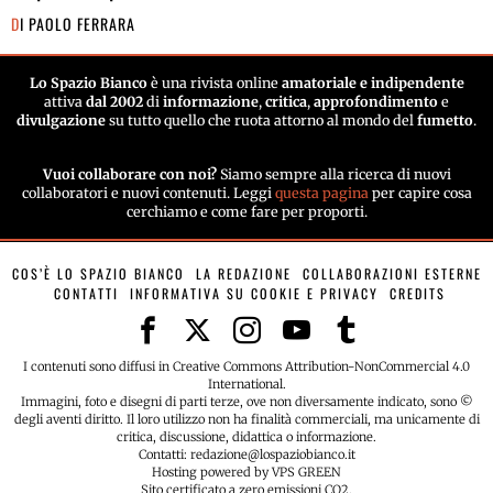
DI
PAOLO FERRARA
Lo Spazio Bianco
è una rivista online
amatoriale e indipendente
attiva
dal 2002
di
informazione
,
critica
,
approfondimento
e
divulgazione
su tutto quello che ruota attorno al mondo del
fumetto
.
Vuoi collaborare con noi?
Siamo sempre alla ricerca di nuovi
collaboratori e nuovi contenuti. Leggi
questa pagina
per capire cosa
cerchiamo e come fare per proporti.
COS’È LO SPAZIO BIANCO
LA REDAZIONE
COLLABORAZIONI ESTERNE
CONTATTI
INFORMATIVA SU COOKIE E PRIVACY
CREDITS
I contenuti sono diffusi in Creative Commons Attribution-NonCommercial 4.0
International.
Immagini, foto e disegni di parti terze, ove non diversamente indicato, sono ©
degli aventi diritto. Il loro utilizzo non ha finalità commerciali, ma unicamente di
critica, discussione, didattica o informazione.
Contatti: redazione@lospaziobianco.it
Hosting powered by VPS GREEN
Sito certificato a zero emissioni CO2.