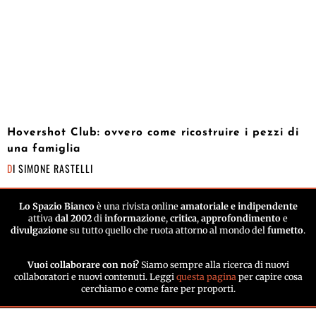
Hovershot Club: ovvero come ricostruire i pezzi di
una famiglia
DI
SIMONE RASTELLI
Lo Spazio Bianco
è una rivista online
amatoriale e indipendente
attiva
dal 2002
di
informazione
,
critica
,
approfondimento
e
divulgazione
su tutto quello che ruota attorno al mondo del
fumetto
.
Vuoi collaborare con noi?
Siamo sempre alla ricerca di nuovi
collaboratori e nuovi contenuti. Leggi
questa pagina
per capire cosa
cerchiamo e come fare per proporti.