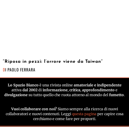
“Riposa in pezzi: l’orrore viene da Taiwan”
DI
PAOLO FERRARA
Lo Spazio Bianco
è una rivista online
amatoriale e indipendente
attiva
dal 2002
di
informazione
,
critica
,
approfondimento
e
divulgazione
su tutto quello che ruota attorno al mondo del
fumetto
.
Vuoi collaborare con noi?
Siamo sempre alla ricerca di nuovi
collaboratori e nuovi contenuti. Leggi
questa pagina
per capire cosa
cerchiamo e come fare per proporti.