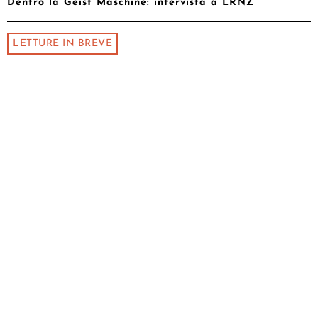
Dentro la Geist Maschine: intervista a LRNZ
LETTURE IN BREVE