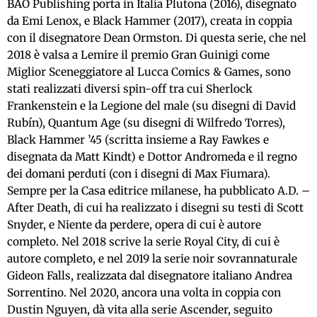
BAO Publishing porta in Italia Plutona (2016), disegnato
da Emi Lenox, e Black Hammer (2017), creata in coppia
con il disegnatore Dean Ormston. Di questa serie, che nel
2018 è valsa a Lemire il premio Gran Guinigi come
Miglior Sceneggiatore al Lucca Comics & Games, sono
stati realizzati diversi spin-off tra cui Sherlock
Frankenstein e la Legione del male (su disegni di David
Rubín), Quantum Age (su disegni di Wilfredo Torres),
Black Hammer ’45 (scritta insieme a Ray Fawkes e
disegnata da Matt Kindt) e Dottor Andromeda e il regno
dei domani perduti (con i disegni di Max Fiumara).
Sempre per la Casa editrice milanese, ha pubblicato A.D. –
After Death, di cui ha realizzato i disegni su testi di Scott
Snyder, e Niente da perdere, opera di cui è autore
completo. Nel 2018 scrive la serie Royal City, di cui è
autore completo, e nel 2019 la serie noir sovrannaturale
Gideon Falls, realizzata dal disegnatore italiano Andrea
Sorrentino. Nel 2020, ancora una volta in coppia con
Dustin Nguyen, dà vita alla serie Ascender, seguito