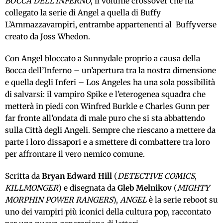
BOCCA DELL’INFERNO
, il volume crossover che ha
collegato la serie di Angel a quella di Buffy
L’Ammazzavampiri, entrambe appartenenti al Buffyverse
creato da Joss Whedon.
Con Angel bloccato a Sunnydale proprio a causa della
Bocca dell’Inferno – un’apertura tra la nostra dimensione
e quella degli Inferi – Los Angeles ha una sola possibilità
di salvarsi: il vampiro Spike e l’eterogenea squadra che
metterà in piedi con Winfred Burkle e Charles Gunn per
far fronte all’ondata di male puro che si sta abbattendo
sulla Città degli Angeli. Sempre che riescano a mettere da
parte i loro dissapori e a smettere di combattere tra loro
per affrontare il vero nemico comune.
Scritta da
Bryan Edward Hill
(
DETECTIVE COMICS
,
KILLMONGER
) e disegnata da
Gleb Melnikov
(
MIGHTY
MORPHIN POWER RANGERS
),
ANGEL
è la serie reboot su
uno dei vampiri più iconici della cultura pop, raccontato