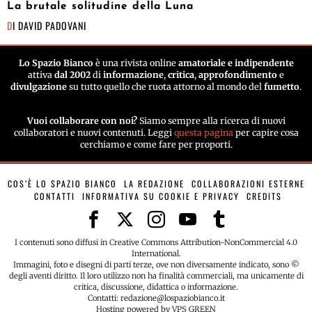
La brutale solitudine della Luna
DI
DAVID PADOVANI
Lo Spazio Bianco
è una rivista online
amatoriale e indipendente
attiva
dal 2002
di
informazione
,
critica
,
approfondimento
e
divulgazione
su tutto quello che ruota attorno al mondo del
fumetto
.
Vuoi collaborare con noi?
Siamo sempre alla ricerca di nuovi
collaboratori e nuovi contenuti. Leggi
questa pagina
per capire cosa
cerchiamo e come fare per proporti.
COS’È LO SPAZIO BIANCO
LA REDAZIONE
COLLABORAZIONI ESTERNE
CONTATTI
INFORMATIVA SU COOKIE E PRIVACY
CREDITS
I contenuti sono diffusi in Creative Commons Attribution-NonCommercial 4.0
International.
Immagini, foto e disegni di parti terze, ove non diversamente indicato, sono ©
degli aventi diritto. Il loro utilizzo non ha finalità commerciali, ma unicamente di
critica, discussione, didattica o informazione.
Contatti: redazione@lospaziobianco.it
Hosting powered by VPS GREEN