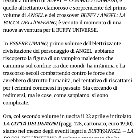
reboot a fumetti di
BUFFY – L’AMMAZZAVAMPIRI
, e
quello altrettanto clamoroso e sorprendente del primo
volume di
ANGEL
e del crossover
BUFFY / ANGEL: LA
BOCCA DELL’INFERNO
, è venuto il momento di una
nuova avventura per il BUFFY UNIVERSE.
In
ESSERE UMANO
, primo volume dell’elettrizzante
rivisitazione del personaggio di ANGEL, abbiamo
riscoperto la figura di un vampiro maledetto che
cammina sul confine tra due mondi: ha un’anima e ha
trascorso secoli combattendo contro le forze che
avrebbero distrutto l’umanità, nel tentativo di riscattarsi
per i crimini commessi in passato. Sta cercando di
redimersi, ma le cose, come sappiamo, si sono
complicate.
Ora, col secondo volume in uscita il 22 aprile e intitolato
LA CITTÀ DEI DEMONI
(pagg. 128, cartonato, euro 19,90),
siamo nel mezzo degli eventi legati a
BUFFY/ANGEL – LA