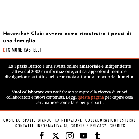
Hovershot Club: ovvero come ricostruire i pezzi di
una famiglia
DI
SIMONE RASTELLI
Lo Spazio Bianco
è una rivista online
amatoriale e indipendente
attiva
dal 2002
di
informazione
,
critica
,
approfondimento
e
divulgazione
su tutto quello che ruota attorno al mondo del
fumetto
.
Vuoi collaborare con noi?
Siamo sempre alla ricerca di nuovi
collaboratori e nuovi contenuti. Leggi
questa pagina
per capire cosa
cerchiamo e come fare per proporti.
COS’È LO SPAZIO BIANCO
LA REDAZIONE
COLLABORAZIONI ESTERNE
CONTATTI
INFORMATIVA SU COOKIE E PRIVACY
CREDITS