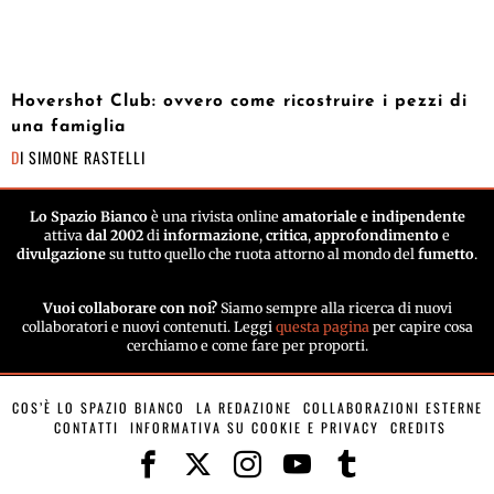
Hovershot Club: ovvero come ricostruire i pezzi di
una famiglia
DI
SIMONE RASTELLI
Lo Spazio Bianco
è una rivista online
amatoriale e indipendente
attiva
dal 2002
di
informazione
,
critica
,
approfondimento
e
divulgazione
su tutto quello che ruota attorno al mondo del
fumetto
.
Vuoi collaborare con noi?
Siamo sempre alla ricerca di nuovi
collaboratori e nuovi contenuti. Leggi
questa pagina
per capire cosa
cerchiamo e come fare per proporti.
COS’È LO SPAZIO BIANCO
LA REDAZIONE
COLLABORAZIONI ESTERNE
CONTATTI
INFORMATIVA SU COOKIE E PRIVACY
CREDITS