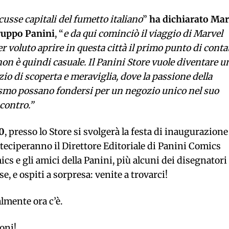
usse capitali del fumetto italiano
”
ha dichiarato Ma
gruppo Panini
, “
e da qui cominciò il viaggio di Marvel
er voluto aprire in questa città il primo punto di conta
 non è quindi casuale. Il Panini Store vuole diventare u
zio di scoperta e meraviglia, dove la passione della
onismo possano fondersi per un negozio unico nel suo
contro.”
30
, presso lo Store si svolgerà la festa di inaugurazione
rteciperanno il Direttore Editoriale di Panini Comics
cs e gli amici della Panini, più alcuni dei disegnatori
, e ospiti a sorpresa: venite a trovarci!
lmente ora c’è.
oni!