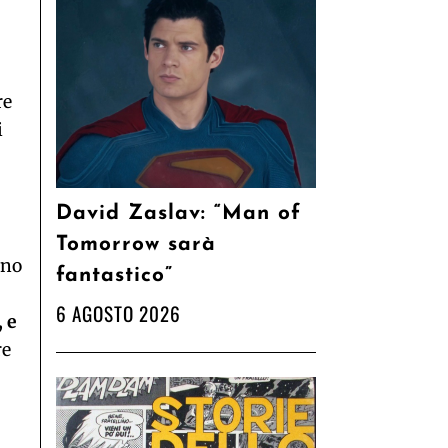
re
i
David Zaslav: “Man of
Tomorrow sarà
rno
fantastico”
6 AGOSTO 2026
, e
re