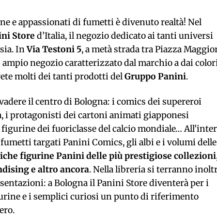
rine e appassionati di fumetti è divenuto realtà! Nel
ni Store
d’Italia, il negozio dedicato ai tanti universi
sia. In
Via Testoni 5
, a metà strada tra Piazza Maggio
n ampio negozio caratterizzato dal marchio a dai color
ete molti dei tanti prodotti del
Gruppo Panini
.
vadere il centro di Bologna: i comics dei supereroi
a, i protagonisti dei cartoni animati giapponesi
figurine dei fuoriclasse del calcio mondiale… All’inte
 fumetti targati Panini Comics, gli albi e i volumi delle
iche figurine Panini delle più prestigiose collezioni
dising e altro ancora
. Nella libreria si terranno inolt
esentazioni: a Bologna il Panini Store diventerà per i
igurine e i semplici curiosi un punto di riferimento
ero.