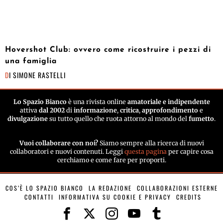
Hovershot Club: ovvero come ricostruire i pezzi di
una famiglia
DI
SIMONE RASTELLI
Lo Spazio Bianco
è una rivista online
amatoriale e indipendente
attiva
dal 2002
di
informazione
,
critica
,
approfondimento
e
divulgazione
su tutto quello che ruota attorno al mondo del
fumetto
.
Vuoi collaborare con noi?
Siamo sempre alla ricerca di nuovi
collaboratori e nuovi contenuti. Leggi
questa pagina
per capire cosa
cerchiamo e come fare per proporti.
COS’È LO SPAZIO BIANCO
LA REDAZIONE
COLLABORAZIONI ESTERNE
CONTATTI
INFORMATIVA SU COOKIE E PRIVACY
CREDITS