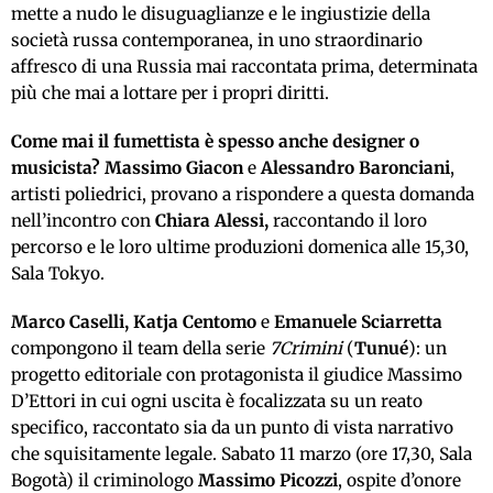
mette a nudo le disuguaglianze e le ingiustizie della
società russa contemporanea, in uno straordinario
affresco di una Russia mai raccontata prima, determinata
più che mai a lottare per i propri diritti.
Come mai il fumettista è spesso anche designer o
musicista? Massimo Giacon
e
Alessandro Baronciani
,
artisti poliedrici, provano a rispondere a questa domanda
nell’incontro con
Chiara Alessi,
raccontando il loro
percorso e le loro ultime produzioni domenica alle 15,30,
Sala Tokyo.
Marco Caselli, Katja Centomo
e
Emanuele Sciarretta
compongono il team della serie
7Crimini
(
Tunué
): un
progetto editoriale con protagonista il giudice Massimo
D’Ettori in cui ogni uscita è focalizzata su un reato
specifico, raccontato sia da un punto di vista narrativo
che squisitamente legale. Sabato 11 marzo (ore 17,30, Sala
Bogotà) il criminologo
Massimo Picozzi
, ospite d’onore