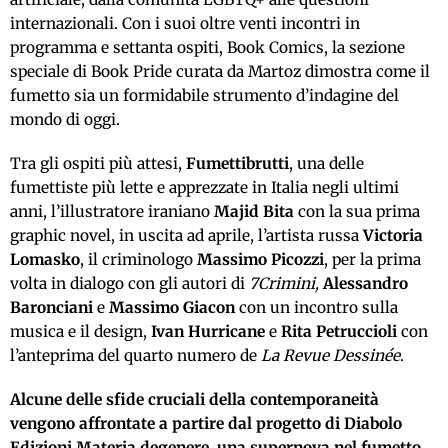
internazionali. Con i suoi oltre venti incontri in
programma e settanta ospiti, Book Comics, la sezione
speciale di Book Pride curata da Martoz dimostra come il
fumetto sia un formidabile strumento d’indagine del
mondo di oggi.
Tra gli ospiti più attesi,
Fumettibrutti
, una delle
fumettiste più lette e apprezzate in Italia negli ultimi
anni, l’illustratore iraniano
Majid Bita
con la sua prima
graphic novel, in uscita ad aprile, l’artista russa
Victoria
Lomasko
, il criminologo
Massimo Picozzi
, per la prima
volta in dialogo con gli autori di
7Crimini,
Alessandro
Baronciani
e
Massimo Giacon
con un incontro sulla
musica e il design,
Ivan Hurricane
e
Rita Petruccioli
con
l’anteprima del quarto numero de
La Revue Dessinée
.
Alcune delle sfide cruciali della contemporaneità
vengono affrontate a partire dal progetto di Diabolo
Edizioni Materia degenere, una supernova nel fumetto