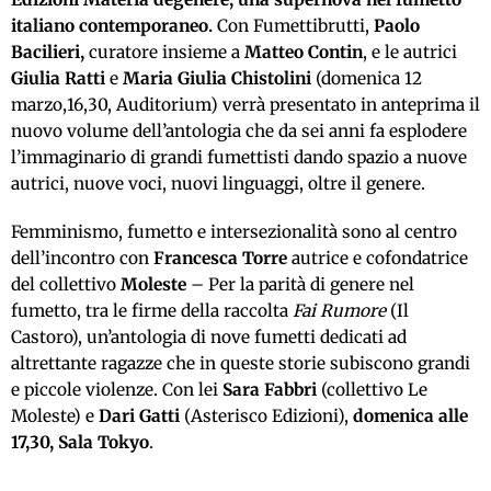
italiano contemporaneo.
Con Fumettibrutti,
Paolo
Bacilieri,
curatore insieme a
Matteo Contin
, e le autrici
Giulia Ratti
e
Maria Giulia Chistolini
(domenica 12
marzo,16,30, Auditorium) verrà presentato in anteprima il
nuovo volume dell’antologia che da sei anni fa esplodere
l’immaginario di grandi fumettisti dando spazio a nuove
autrici, nuove voci, nuovi linguaggi, oltre il genere.
Femminismo, fumetto e intersezionalità sono al centro
dell’incontro con
Francesca Torre
autrice e cofondatrice
del collettivo
Moleste
– Per la parità di genere nel
fumetto, tra le firme della raccolta
Fai Rumore
(Il
Castoro), un’antologia di nove fumetti dedicati ad
altrettante ragazze che in queste storie subiscono grandi
e piccole violenze. Con lei
Sara Fabbri
(collettivo Le
Moleste) e
Dari Gatti
(Asterisco Edizioni),
domenica alle
17,30, Sala Tokyo
.