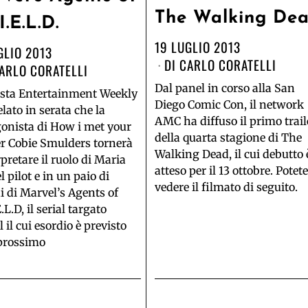
The Walking De
I.E.L.D.
19 LUGLIO 2013
GLIO 2013
DI
CARLO CORATELLI
ARLO CORATELLI
Dal panel in corso alla San
ista Entertainment Weekly
Diego Comic Con, il network
elato in serata che la
AMC ha diffuso il primo trail
onista di How i met your
della quarta stagione di The
r Cobie Smulders tornerà
Walking Dead, il cui debutto 
rpretare il ruolo di Maria
atteso per il 13 ottobre. Potet
l pilot e in un paio di
vedere il filmato di seguito.
i di Marvel’s Agents of
.L.D, il serial targato
 il cui esordio è previsto
 prossimo