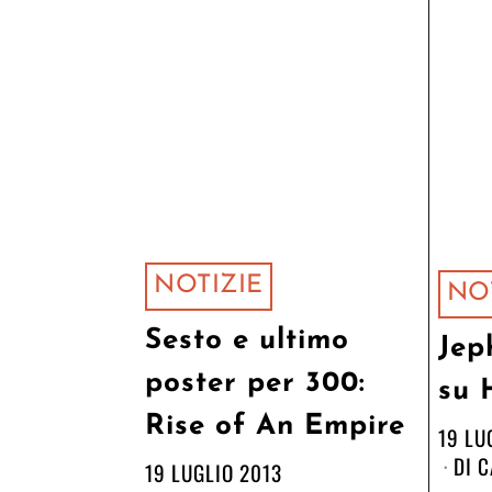
NOTIZIE
NO
Sesto e ultimo
Jep
poster per 300:
su 
Rise of An Empire
19 LU
DI
C
19 LUGLIO 2013