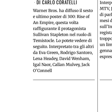
DI
CARLO CORATELLI
Interp
MTV, 
Warner Bros. ha diffuso il sesto
di par
e ultimo poster di 300: Rise of
mesi d
An Empire, questa volta
sull’I
raffigurante il protagonista
regist
Sullivan Stapleton nel ruolo di
tropp
Temistocle. Lo potete vedere di
un lim
seguito. Interpretato tra gli altri
gennai
da Eva Green, Rodrigo Santoro,
espres
Lena Headey, David Wenham,
Igal Naor, Callan Mulvey, Jack
O’Connell