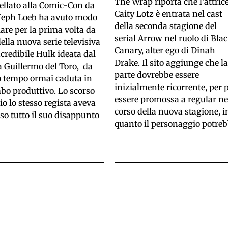
The Wrap riporta che l’attric
ellato alla Comic-Con da
Caity Lotz è entrata nel cast
Jeph Loeb ha avuto modo
della seconda stagione del
lare per la prima volta da
serial Arrow nel ruolo di Bla
ella nuova serie televisiva
Canary, alter ego di Dinah
ncredibile Hulk ideata dal
Drake. Il sito aggiunge che l
a Guillermo del Toro, da
parte dovrebbe essere
o tempo ormai caduta in
inizialmente ricorrente, per 
bo produttivo. Lo scorso
essere promossa a regular ne
o lo stesso regista aveva
corso della nuova stagione, i
so tutto il suo disappunto
quanto il personaggio potre