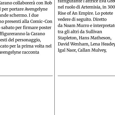
raffigurante l’attrice Eva Gr
arano collaborerà con Rob
nel ruolo di Artemisia, in 300
d per portare Avengelyne
Rise of An Empire. Lo potete
ande schermo. I due
vedere di seguito. Diretto
o presenti alla Comic-Con
da Noam Murro e interpretat
 sabato per firmare poster
tra gli altri da Sullivan
ffigureranno la Carano
Stapleton, Hans Matheson,
vesti del personaggio,
David Wenham, Lena Headey
cato per la prima volta nel
Igal Naor, Callan Mulvey,
Avengelyne racconta