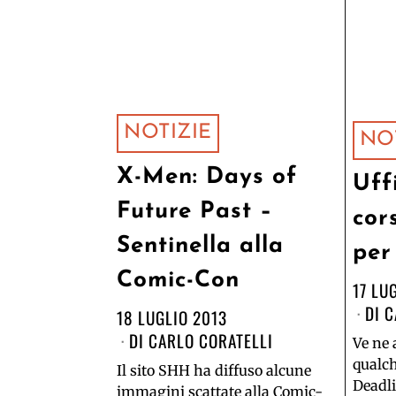
NOTIZIE
NO
X-Men: Days of
Uff
Future Past –
cor
Sentinella alla
per
Comic-Con
17 LU
DI
C
18 LUGLIO 2013
DI
CARLO CORATELLI
Ve ne
qualch
Il sito SHH ha diffuso alcune
Deadli
immagini scattate alla Comic-