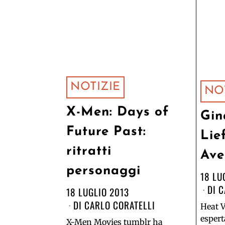
NOTIZIE
NO
X-Men: Days of
Gin
Future Past:
Lie
ritratti
Ave
personaggi
18 LU
DI
C
18 LUGLIO 2013
DI
CARLO CORATELLI
Heat V
espert
X-Men Movies tumblr ha