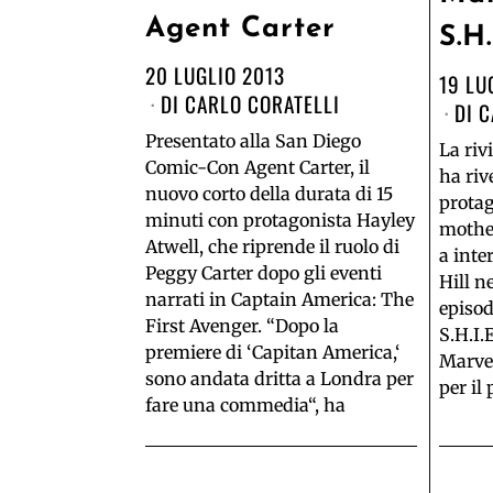
Agent Carter
S.H.
20 LUGLIO 2013
19 LU
DI
CARLO CORATELLI
DI
C
Presentato alla San Diego
La riv
Comic-Con Agent Carter, il
ha riv
nuovo corto della durata di 15
protag
minuti con protagonista Hayley
mothe
Atwell, che riprende il ruolo di
a inte
Peggy Carter dopo gli eventi
Hill ne
narrati in Captain America: The
episod
First Avenger. “Dopo la
S.H.I.E
premiere di ‘Capitan America,‘
Marvel
sono andata dritta a Londra per
per il
fare una commedia“, ha