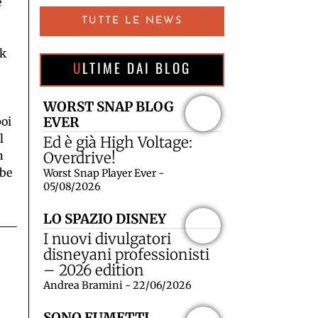
e
TUTTE LE NEWS
ck
ULTIME DAI BLOG
a
WORST SNAP BLOG
poi
EVER
l
Ed è già High Voltage:
n
Overdrive!
bbe
Worst Snap Player Ever -
05/08/2026
LO SPAZIO DISNEY
I nuovi divulgatori
disneyani professionisti
– 2026 edition
Andrea Bramini - 22/06/2026
SONO FUMETTI