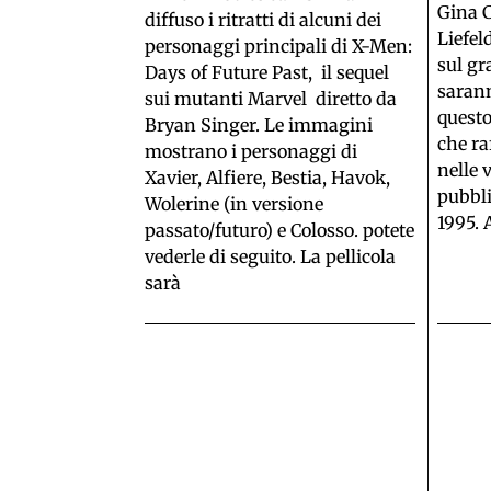
Gina C
diffuso i ritratti di alcuni dei
Liefel
personaggi principali di X-Men:
sul gr
Days of Future Past, il sequel
sarann
sui mutanti Marvel diretto da
questo
Bryan Singer. Le immagini
che ra
mostrano i personaggi di
nelle 
Xavier, Alfiere, Bestia, Havok,
pubbli
Wolerine (in versione
1995. 
passato/futuro) e Colosso. potete
vederle di seguito. La pellicola
sarà