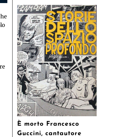
che
lo
bre
È morto Francesco
Guccini, cantautore