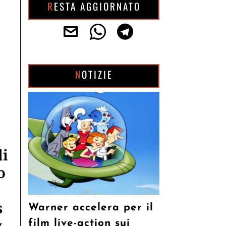
RESTA AGGIORNATO
i
NOTIZIE
di
o
s
Warner accelera per il
film live-action sui