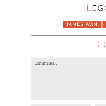
LEG
JAMES WAN
C