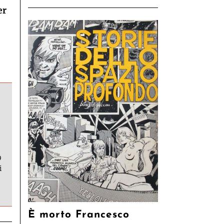
er
9
i
È morto Francesco