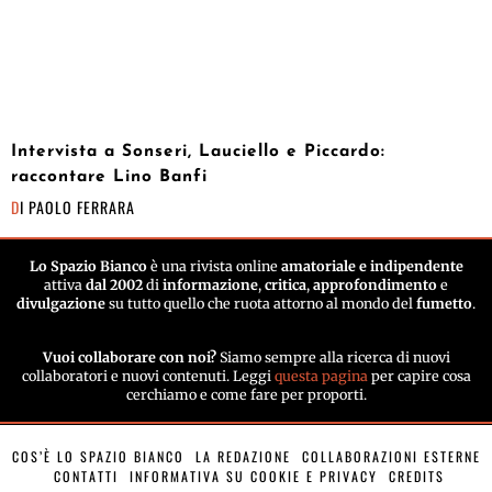
Intervista a Sonseri, Lauciello e Piccardo:
raccontare Lino Banfi
DI
PAOLO FERRARA
Lo Spazio Bianco
è una rivista online
amatoriale e indipendente
attiva
dal 2002
di
informazione
,
critica
,
approfondimento
e
divulgazione
su tutto quello che ruota attorno al mondo del
fumetto
.
Vuoi collaborare con noi?
Siamo sempre alla ricerca di nuovi
collaboratori e nuovi contenuti. Leggi
questa pagina
per capire cosa
cerchiamo e come fare per proporti.
COS’È LO SPAZIO BIANCO
LA REDAZIONE
COLLABORAZIONI ESTERNE
CONTATTI
INFORMATIVA SU COOKIE E PRIVACY
CREDITS