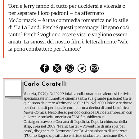
Tom e Jerry fanno di tutto per uccidersi a vicenda o
per separare i loro padroni – ha affermato
McCormack – è una commedia romantica nello stile
di ‘La La Land’. Perché questi personaggi litigano così
tanto? Perché vogliono essere visti e vogliono essere
amati. La sinossi del nostro film è letteralmente ‘Vale
la pena combattere per l’amore’.
Carlo Coratelli
Venezia, (1979). Nel 1999 inizia a collaborare con alcuni siti e riviste
specializzate in fumetti e cinema (altra sua grande passione) tra le
quali sono da citare Altrimondi e Cut-Up. Nel 2000 inizia a scrivere
per Comicus.it per il quale cura per una decina di anni la rubrica
Movie Comics. Nello stesso periodo conosce Davide Zamberlan con
cui crea la striscia umoristica "ESU", pubblicata su
Cartaigienicaweb e Cronaca di Topolinia. Dopo la chiusura della
strip, crea nel 2009 "Frank Carter - Avventure di una spia per
caso", disegnata da Fortunato Latella. Appassionato di supereroi
(l'Uomo Ragno soprattutto) e strisce sindacate americane (Dick