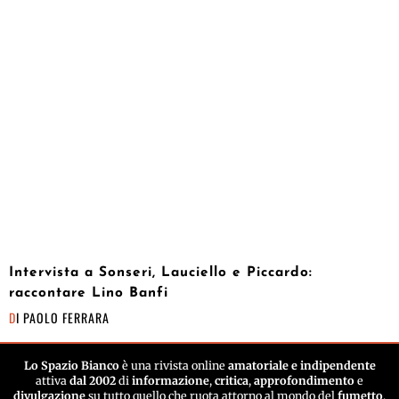
Intervista a Sonseri, Lauciello e Piccardo:
raccontare Lino Banfi
DI
PAOLO FERRARA
Lo Spazio Bianco
è una rivista online
amatoriale e indipendente
attiva
dal 2002
di
informazione
,
critica
,
approfondimento
e
divulgazione
su tutto quello che ruota attorno al mondo del
fumetto
.