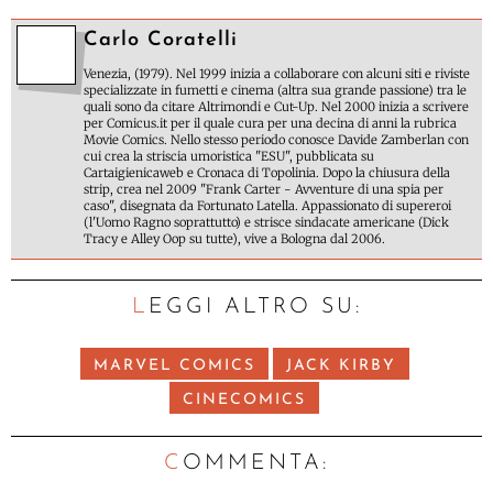
Carlo Coratelli
Venezia, (1979). Nel 1999 inizia a collaborare con alcuni siti e riviste
specializzate in fumetti e cinema (altra sua grande passione) tra le
quali sono da citare Altrimondi e Cut-Up. Nel 2000 inizia a scrivere
per Comicus.it per il quale cura per una decina di anni la rubrica
Movie Comics. Nello stesso periodo conosce Davide Zamberlan con
cui crea la striscia umoristica "ESU", pubblicata su
Cartaigienicaweb e Cronaca di Topolinia. Dopo la chiusura della
strip, crea nel 2009 "Frank Carter - Avventure di una spia per
caso", disegnata da Fortunato Latella. Appassionato di supereroi
(l'Uomo Ragno soprattutto) e strisce sindacate americane (Dick
Tracy e Alley Oop su tutte), vive a Bologna dal 2006.
LEGGI ALTRO SU:
MARVEL COMICS
JACK KIRBY
CINECOMICS
C
OMMENTA: