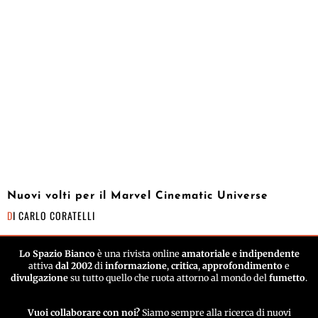
Nuovi volti per il Marvel Cinematic Universe
DI
CARLO CORATELLI
Lo Spazio Bianco
è una rivista online
amatoriale e indipendente
attiva
dal 2002
di
informazione
,
critica
,
approfondimento
e
divulgazione
su tutto quello che ruota attorno al mondo del
fumetto
.
Vuoi collaborare con noi?
Siamo sempre alla ricerca di nuovi