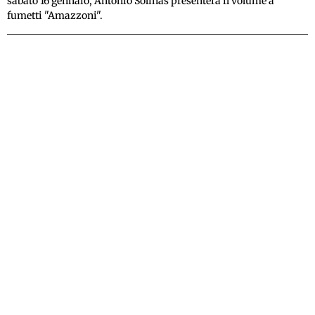
sabato 16 gennaio, Antonio Solinas presenterà il volume a
fumetti "Amazzoni".