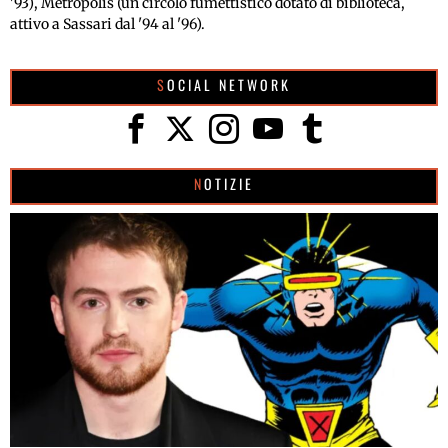
'93), Metropolis (un circolo fumettistico dotato di biblioteca,
attivo a Sassari dal '94 al '96).
SOCIAL NETWORK
NOTIZIE