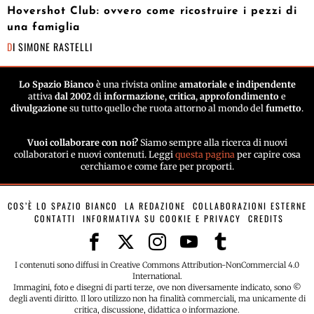
Hovershot Club: ovvero come ricostruire i pezzi di
una famiglia
DI
SIMONE RASTELLI
Lo Spazio Bianco
è una rivista online
amatoriale e indipendente
attiva
dal 2002
di
informazione
,
critica
,
approfondimento
e
divulgazione
su tutto quello che ruota attorno al mondo del
fumetto
.
Vuoi collaborare con noi?
Siamo sempre alla ricerca di nuovi
collaboratori e nuovi contenuti. Leggi
questa pagina
per capire cosa
cerchiamo e come fare per proporti.
COS’È LO SPAZIO BIANCO
LA REDAZIONE
COLLABORAZIONI ESTERNE
CONTATTI
INFORMATIVA SU COOKIE E PRIVACY
CREDITS
I contenuti sono diffusi in Creative Commons Attribution-NonCommercial 4.0
International.
Immagini, foto e disegni di parti terze, ove non diversamente indicato, sono ©
degli aventi diritto. Il loro utilizzo non ha finalità commerciali, ma unicamente di
critica, discussione, didattica o informazione.