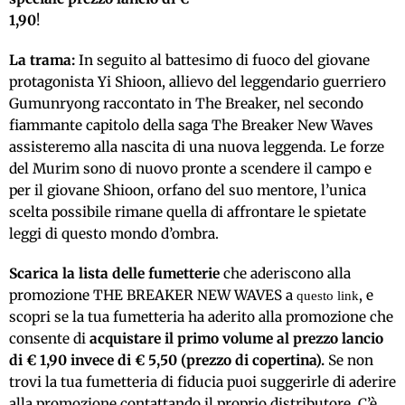
1,90
!
La trama:
In seguito al battesimo di fuoco del giovane
protagonista Yi Shioon, allievo del leggendario guerriero
Gumunryong raccontato in The Breaker, nel secondo
fiammante capitolo della saga The Breaker New Waves
assisteremo alla nascita di una nuova leggenda. Le forze
del Murim sono di nuovo pronte a scendere il campo e
per il giovane Shioon, orfano del suo mentore, l’unica
scelta possibile rimane quella di affrontare le spietate
leggi di questo mondo d’ombra.
Scarica la lista delle fumetterie
che aderiscono alla
promozione THE BREAKER NEW WAVES a
, e
questo link
scopri se la tua fumetteria ha aderito alla promozione che
consente di
acquistare il primo volume al prezzo lancio
di € 1,90 invece di € 5,50 (prezzo di copertina).
Se non
trovi la tua fumetteria di fiducia puoi suggerirle di aderire
alla promozione contattando il proprio distributore. C’è