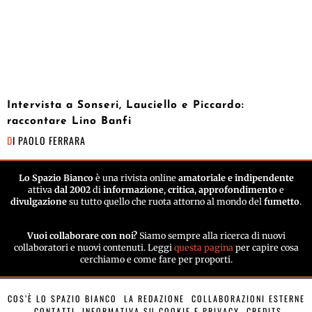
Intervista a Sonseri, Lauciello e Piccardo:
raccontare Lino Banfi
DI
PAOLO FERRARA
Lo Spazio Bianco
è una rivista online
amatoriale e indipendente
attiva
dal 2002
di
informazione
,
critica
,
approfondimento
e
divulgazione
su tutto quello che ruota attorno al mondo del
fumetto
.
Vuoi collaborare con noi?
Siamo sempre alla ricerca di nuovi
collaboratori e nuovi contenuti. Leggi
questa pagina
per capire cosa
cerchiamo e come fare per proporti.
COS’È LO SPAZIO BIANCO
LA REDAZIONE
COLLABORAZIONI ESTERNE
CONTATTI
INFORMATIVA SU COOKIE E PRIVACY
CREDITS